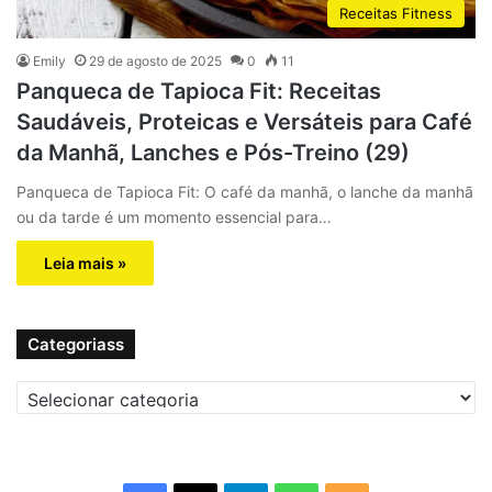
Receitas Fitness
Emily
29 de agosto de 2025
0
11
Panqueca de Tapioca Fit: Receitas
Saudáveis, Proteicas e Versáteis para Café
da Manhã, Lanches e Pós-Treino (29)
Panqueca de Tapioca Fit: O café da manhã, o lanche da manhã
ou da tarde é um momento essencial para…
Leia mais »
Categoriass
C
a
t
e
g