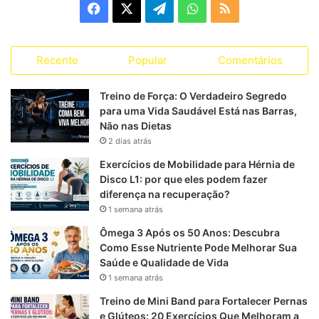
F
X
T
W
R
o
r
a
e
h
S
i
a
Recente
Popular
Comentários
c
l
a
S
s
s
e
e
t
Treino de Força: O Verdadeiro Segredo
para uma Vida Saudável Está nas Barras,
b
g
s
Não nas Dietas
2 dias atrás
o
r
A
Exercícios de Mobilidade para Hérnia de
o
a
p
Disco L1: por que eles podem fazer
diferença na recuperação?
k
m
p
1 semana atrás
Ômega 3 Após os 50 Anos: Descubra
Como Esse Nutriente Pode Melhorar Sua
Saúde e Qualidade de Vida
1 semana atrás
Treino de Mini Band para Fortalecer Pernas
e Glúteos: 20 Exercícios Que Melhoram a