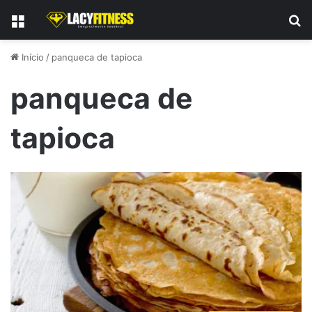
Menu
P
Início
/
panqueca de tapioca
panqueca de
tapioca