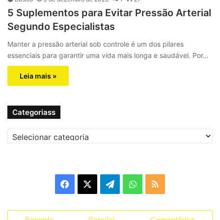
5 Suplementos para Evitar Pressão Arterial
Segundo Especialistas
Manter a pressão arterial sob controle é um dos pilares
essenciais para garantir uma vida mais longa e saudável. Por…
Leia mais »
Categoriass
C
a
t
e
g
F
X
T
W
R
o
r
a
e
h
S
i
a
Recente
Popular
Comentários