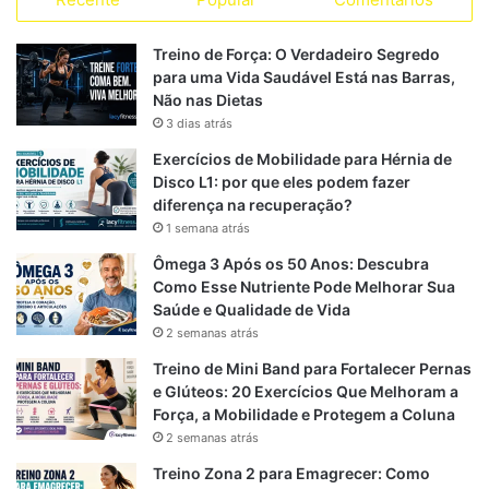
c
l
a
S
s
s
e
e
t
Treino de Força: O Verdadeiro Segredo
para uma Vida Saudável Está nas Barras,
b
g
s
Não nas Dietas
3 dias atrás
o
r
A
Exercícios de Mobilidade para Hérnia de
o
a
p
Disco L1: por que eles podem fazer
diferença na recuperação?
k
m
p
1 semana atrás
Ômega 3 Após os 50 Anos: Descubra
Como Esse Nutriente Pode Melhorar Sua
Saúde e Qualidade de Vida
2 semanas atrás
Treino de Mini Band para Fortalecer Pernas
e Glúteos: 20 Exercícios Que Melhoram a
Força, a Mobilidade e Protegem a Coluna
2 semanas atrás
Treino Zona 2 para Emagrecer: Como