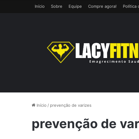
Início
Sobre
Equipe
Compre agora!
Política
Início
/
prevenção de varizes
prevenção de var