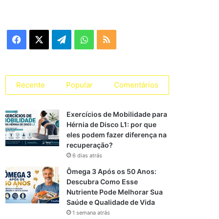
e
g
o
r
F
X
T
W
R
i
a
a
e
h
S
s
s
c
l
a
S
Recente
Popular
Comentários
e
e
t
Exercícios de Mobilidade para
b
g
s
Hérnia de Disco L1: por que
eles podem fazer diferença na
o
r
A
recuperação?
o
a
p
6 dias atrás
Ômega 3 Após os 50 Anos:
k
m
p
Descubra Como Esse
Nutriente Pode Melhorar Sua
Saúde e Qualidade de Vida
1 semana atrás