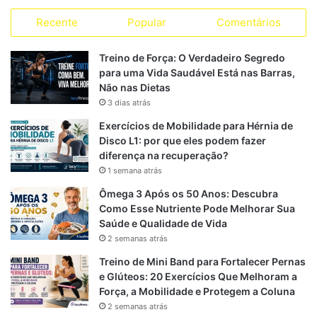
i
a
Recente
Popular
Comentários
c
l
a
S
s
s
e
e
t
Treino de Força: O Verdadeiro Segredo
para uma Vida Saudável Está nas Barras,
b
g
s
Não nas Dietas
3 dias atrás
o
r
A
Exercícios de Mobilidade para Hérnia de
o
a
p
Disco L1: por que eles podem fazer
diferença na recuperação?
k
m
p
1 semana atrás
Ômega 3 Após os 50 Anos: Descubra
Como Esse Nutriente Pode Melhorar Sua
Saúde e Qualidade de Vida
2 semanas atrás
Treino de Mini Band para Fortalecer Pernas
e Glúteos: 20 Exercícios Que Melhoram a
Força, a Mobilidade e Protegem a Coluna
2 semanas atrás