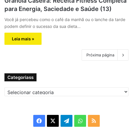
Granola Caseira: Receita Fitness Completa
para Energia, Saciedade e Saúde (13)
Você já percebeu como o café da manhã ou o lanche da tarde
podem definir o sucesso da sua dieta…
Leia mais »
Próxima página
Categoriass
C
a
t
e
g
F
X
T
W
R
o
r
a
e
h
S