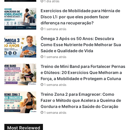
1 dia atrás
o
r
A
Exercícios de Mobilidade para Hérnia de
o
a
p
Disco L1: por que eles podem fazer
diferença na recuperação?
k
m
p
1 semana atrás
Ômega 3 Após os 50 Anos: Descubra
Como Esse Nutriente Pode Melhorar Sua
Saúde e Qualidade de Vida
1 semana atrás
Treino de Mini Band para Fortalecer Pernas
e Glúteos: 20 Exercícios Que Melhoram a
Força, a Mobilidade e Protegem a Coluna
1 semana atrás
Treino Zona 2 para Emagrecer: Como
Fazer o Método que Acelera a Queima de
Gordura e Melhora a Saúde do Coração
1 semana atrás
Most Reviewed