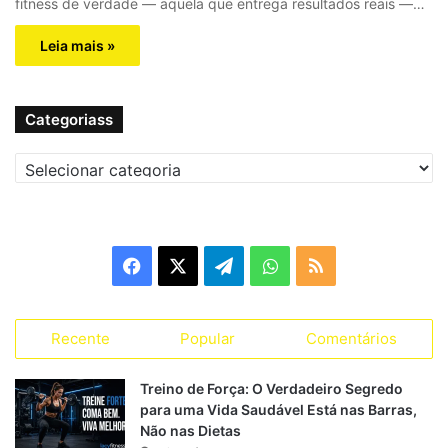
fitness de verdade — aquela que entrega resultados reais —…
Leia mais »
Categoriass
C
a
t
e
g
F
X
T
W
R
o
r
a
e
h
S
i
a
Recente
Popular
Comentários
c
l
a
S
s
s
e
e
t
Treino de Força: O Verdadeiro Segredo
para uma Vida Saudável Está nas Barras,
b
g
s
Não nas Dietas