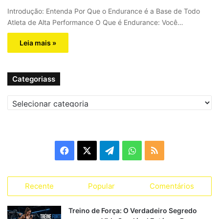
Introdução: Entenda Por Que o Endurance é a Base de Todo
Atleta de Alta Performance O Que é Endurance: Você…
Leia mais »
Categoriass
C
a
t
e
g
F
X
T
W
R
o
r
a
e
h
S
i
a
Recente
Popular
Comentários
c
l
a
S
s
s
e
e
t
Treino de Força: O Verdadeiro Segredo