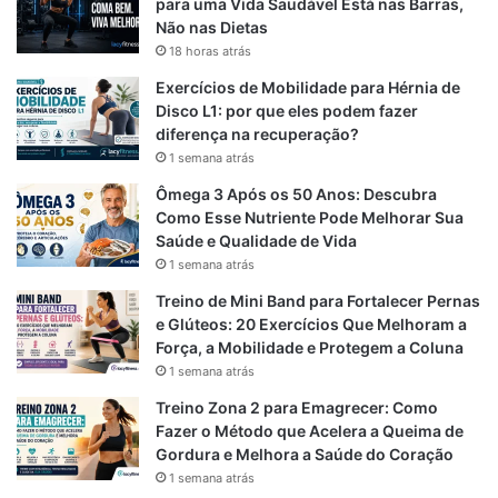
para uma Vida Saudável Está nas Barras,
b
g
s
Não nas Dietas
18 horas atrás
o
r
A
Exercícios de Mobilidade para Hérnia de
o
a
p
Disco L1: por que eles podem fazer
diferença na recuperação?
k
m
p
1 semana atrás
Ômega 3 Após os 50 Anos: Descubra
Como Esse Nutriente Pode Melhorar Sua
Saúde e Qualidade de Vida
1 semana atrás
Treino de Mini Band para Fortalecer Pernas
e Glúteos: 20 Exercícios Que Melhoram a
Força, a Mobilidade e Protegem a Coluna
1 semana atrás
Treino Zona 2 para Emagrecer: Como
Fazer o Método que Acelera a Queima de
Gordura e Melhora a Saúde do Coração
1 semana atrás