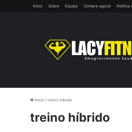
Início
Sobre
Equipe
Compre agora!
Política
Início
/
treino híbrido
treino híbrido