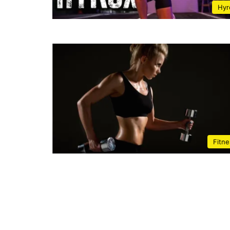
Hyr
Fitne