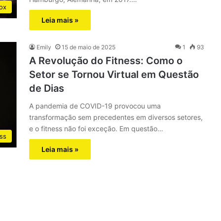
ox
Leia mais »
Emily
15 de maio de 2025
1
93
A Revolução do Fitness: Como o
Setor se Tornou Virtual em Questão
de Dias
A pandemia de COVID-19 provocou uma
transformação sem precedentes em diversos setores,
e o fitness não foi exceção. Em questão…
ss
Leia mais »