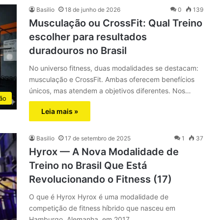
Basilio
18 de junho de 2026
0
139
Musculação ou CrossFit: Qual Treino
escolher para resultados
duradouros no Brasil
No universo fitness, duas modalidades se destacam:
musculação e CrossFit. Ambas oferecem benefícios
únicos, mas atendem a objetivos diferentes. Nos…
ão
Leia mais »
Basilio
17 de setembro de 2025
1
37
Hyrox — A Nova Modalidade de
Treino no Brasil Que Está
Revolucionando o Fitness (17)
O que é Hyrox Hyrox é uma modalidade de
competição de fitness híbrido que nasceu em
Hamburgo, Alemanha, em 2017.…