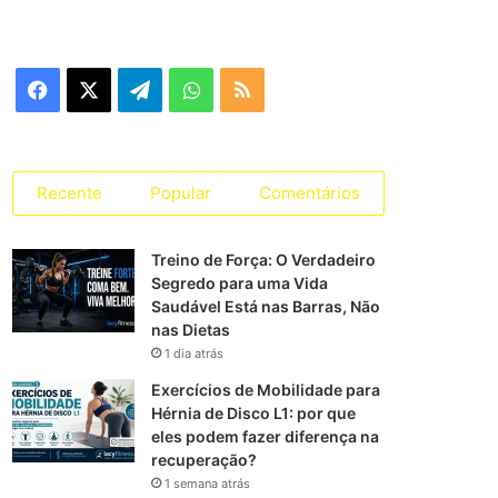
e
g
o
r
F
X
T
W
R
i
a
a
e
h
S
s
s
c
l
a
S
Recente
Popular
Comentários
e
e
t
Treino de Força: O Verdadeiro
b
g
s
Segredo para uma Vida
Saudável Está nas Barras, Não
o
r
A
nas Dietas
o
a
p
1 dia atrás
Exercícios de Mobilidade para
k
m
p
Hérnia de Disco L1: por que
eles podem fazer diferença na
recuperação?
1 semana atrás