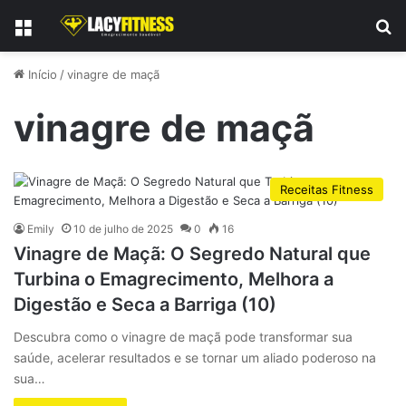
Menu
P
Início
/
vinagre de maçã
vinagre de maçã
Receitas Fitness
Emily
10 de julho de 2025
0
16
Vinagre de Maçã: O Segredo Natural que
Turbina o Emagrecimento, Melhora a
Digestão e Seca a Barriga (10)
Descubra como o vinagre de maçã pode transformar sua
saúde, acelerar resultados e se tornar um aliado poderoso na
sua…