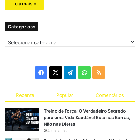
Leia mais »
Categoriass
C
a
t
e
g
F
X
T
W
R
o
r
a
e
h
S
i
a
Recente
Popular
Comentários
c
l
a
S
s
s
e
e
t
Treino de Força: O Verdadeiro Segredo
para uma Vida Saudável Está nas Barras,
b
g
s
Não nas Dietas
4 dias atrás
o
r
A