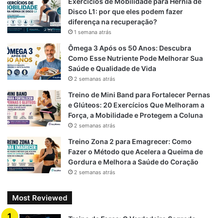
Exercícios de Mobilidade para Hérnia de
o
a
p
Disco L1: por que eles podem fazer
diferença na recuperação?
k
m
p
1 semana atrás
Ômega 3 Após os 50 Anos: Descubra
Como Esse Nutriente Pode Melhorar Sua
Saúde e Qualidade de Vida
2 semanas atrás
Treino de Mini Band para Fortalecer Pernas
e Glúteos: 20 Exercícios Que Melhoram a
Força, a Mobilidade e Protegem a Coluna
2 semanas atrás
Treino Zona 2 para Emagrecer: Como
Fazer o Método que Acelera a Queima de
Gordura e Melhora a Saúde do Coração
2 semanas atrás
Most Reviewed