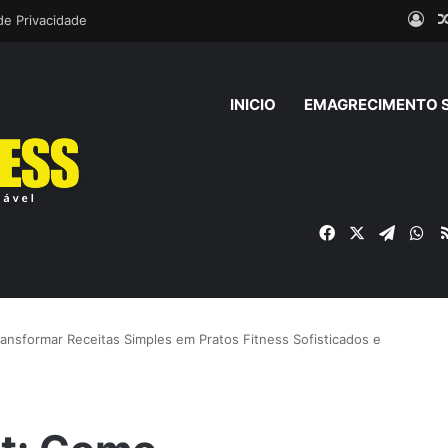
Ent
 de Privacidade
INICIO
EMAGRECIMENTO 
Facebook
X
Telegr
Wh
ansformar Receitas Simples em Pratos Fitness Sofisticados e