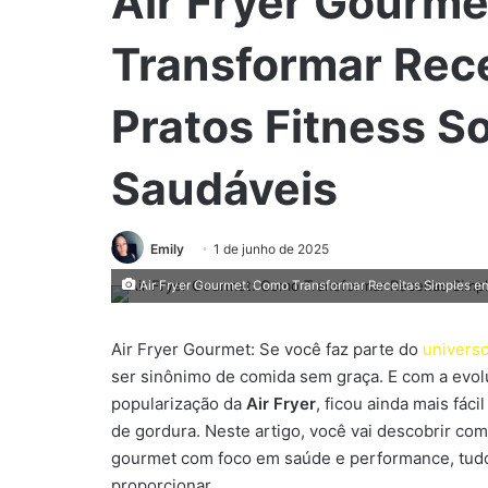
Air Fryer Gourm
Transformar Rec
Pratos Fitness So
Saudáveis
Emily
1 de junho de 2025
Air Fryer Gourmet: Como Transformar Receitas Simples em
Air Fryer Gourmet: Se você faz parte do
universo
ser sinônimo de comida sem graça. E com a evo
popularização da
Air Fryer
, ficou ainda mais fáci
de gordura. Neste artigo, você vai descobrir com
gourmet com foco em saúde e performance, tudo
proporcionar.