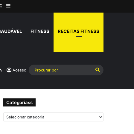
rar
Artigo aleatório
Barra Lateral
SAUDÁVEL
FITNESS
RECEITAS FITNESS
am
atsApp
RSS
Procurar
Acesso
por
Categoriass
Categoriass