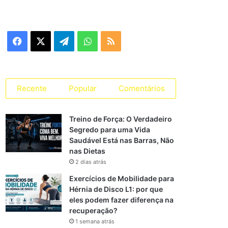
Facebook
X
Telegram
WhatsApp
RSS
Recente
Popular
Comentários
Treino de Força: O Verdadeiro
Segredo para uma Vida
Saudável Está nas Barras, Não
nas Dietas
2 dias atrás
Exercícios de Mobilidade para
Hérnia de Disco L1: por que
eles podem fazer diferença na
recuperação?
1 semana atrás