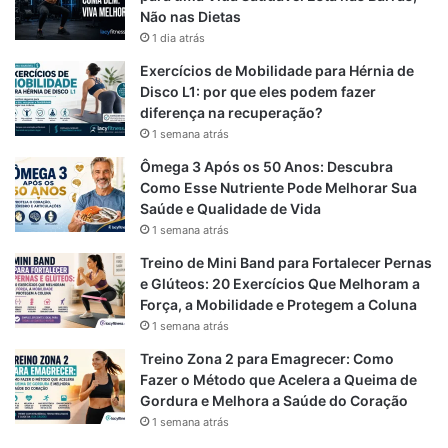
Não nas Dietas
hipertrofia. Consuma com moderação, focando em fontes
1 dia atrás
naturais.
Exercícios de Mobilidade para Hérnia de
Disco L1: por que eles podem fazer
Porção
Gorduras
Benefícios
diferença na recuperação?
Alimento
(100g)
(g)
principais
1 semana atrás
Ômega 3 Após os 50 Anos: Descubra
Rica em
Como Esse Nutriente Pode Melhorar Sua
gorduras
Saúde e Qualidade de Vida
Abacate
160 kcal
15 g
monoinsatur
1 semana atrás
adas
Treino de Mini Band para Fortalecer Pernas
e Glúteos: 20 Exercícios Que Melhoram a
Ômega-3 e
Castanhas e
Força, a Mobilidade e Protegem a Coluna
607 kcal
54 g
antioxidante
nozes
1 semana atrás
s
Treino Zona 2 para Emagrecer: Como
Azeite de
Ação anti-
Fazer o Método que Acelera a Queima de
884 kcal
100 g
Gordura e Melhora a Saúde do Coração
oliva
inflamatória
1 semana atrás
Fonte de