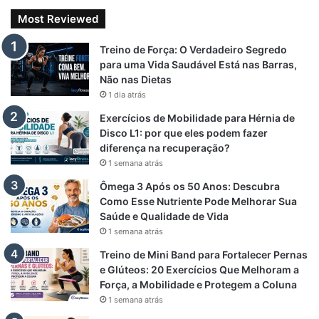
Sementes
486 kcal
31 g
ômega-3 e
Most Reviewed
de chia
fibras
Treino de Força: O Verdadeiro Segredo
Ômega-3,
para uma Vida Saudável Está nas Barras,
Peixes
206 kcal
13 g
protege o
Não nas Dietas
gordurosos
1 dia atrás
coração
Exercícios de Mobilidade para Hérnia de
Disco L1: por que eles podem fazer
diferença na recuperação?
1 semana atrás
Vitaminas e Minerais: Os
Ômega 3 Após os 50 Anos: Descubra
Aliados da Recuperação
Como Esse Nutriente Pode Melhorar Sua
Saúde e Qualidade de Vida
Muscular
1 semana atrás
Treino de Mini Band para Fortalecer Pernas
Vitaminas como B6, B12, C e D, além de minerais como
e Glúteos: 20 Exercícios Que Melhoram a
magnésio, zinco e ferro, auxiliam na recuperação, síntese
Força, a Mobilidade e Protegem a Coluna
proteica e funcionamento muscular.
1 semana atrás