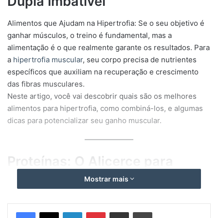
Dupla Imbatível
Alimentos que Ajudam na Hipertrofia: Se o seu objetivo é
ganhar músculos, o treino é fundamental, mas a
alimentação é o que realmente garante os resultados. Para
a
hipertrofia muscular
, seu corpo precisa de nutrientes
específicos que auxiliam na recuperação e crescimento
das fibras musculares.
Neste artigo, você vai descobrir quais são os melhores
alimentos para hipertrofia, como combiná-los, e algumas
dicas para potencializar seu ganho muscular.
Proteínas: O Alicerce para
Ganho de Massa
Mostrar mais
As proteínas são essenciais para reparar e construir novos
Linkedin
Pinterest
Compartilhar via e-mail
Imprimir
tecidos musculares. Para quem quer hipertrofia, o