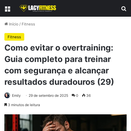
Menu
Pr
Início
/
Fitness
Fitness
Como evitar o overtraining:
Guia completo para treinar
com segurança e alcançar
resultados duradouros (29)
Emily
29 de setembro de 2025
0
36
3 minutos de leitura