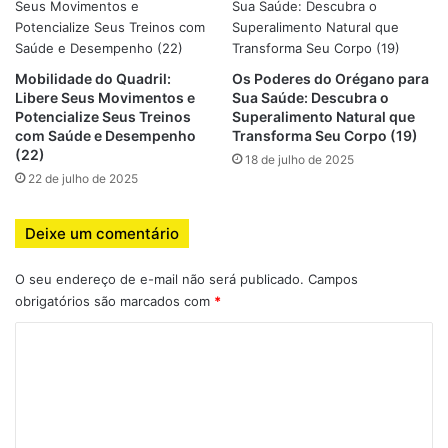
Quando essas condições se repetem, o corpo entra em um
estado crônico de estresse, prejudicando evolução e
saúde.
Mobilidade do Quadril:
Os Poderes do Orégano para
Libere Seus Movimentos e
Sua Saúde: Descubra o
Potencialize Seus Treinos
Superalimento Natural que
Sintomas e sinais de alerta do
com Saúde e Desempenho
Transforma Seu Corpo (19)
(22)
18 de julho de 2025
excesso de treino
22 de julho de 2025
Identificar sinais precoces de overtraining é crucial para
Deixe um comentário
prevenir danos permanentes. Os principais sintomas
incluem:
O seu endereço de e-mail não será publicado.
Campos
obrigatórios são marcados com
*
Fadiga constante
: mesmo após repouso ou sono
C
adequado
o
Dores musculares e articulares persistentes
m
Queda de performance
: redução de força, velocidade
e
e resistência