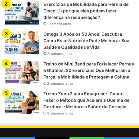
Exercícios de Mobilidade para Hérnia de
Dormir de 7 a 9 horas por noite
Disco L1: por que eles podem fazer
diferença na recuperação?
Incorporar
dias de descanso completo
1 semana atrás
Usar
massagem, liberação miofascial e alongamento
Ômega 3 Após os 50 Anos: Descubra
para acelerar recuperação muscular
Como Esse Nutriente Pode Melhorar Sua
Saúde e Qualidade de Vida
3. Monitoramento do corpo
2 semanas atrás
Preste atenção em indicadores de fadiga e recuperação:
Treino de Mini Band para Fortalecer Pernas
e Glúteos: 20 Exercícios Que Melhoram a
Força, a Mobilidade e Protegem a Coluna
Frequência cardíaca em repouso
2 semanas atrás
Qualidade e quantidade de sono
Treino Zona 2 para Emagrecer: Como
Energia e disposição para treinar
Fazer o Método que Acelera a Queima de
Presença de dor muscular ou estresse físico
Gordura e Melhora a Saúde do Coração
2 semanas atrás
Nutrição estratégica para