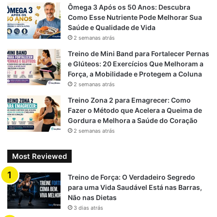
Terça
Moderada
abdômen
Ômega 3 Após os 50 Anos: Descubra
Como Esse Nutriente Pode Melhorar Sua
Recuperação
Saúde e Qualidade de Vida
Quarta
ativa (caminhada,
Baixa
2 semanas atrás
alongamento)
Treino de Mini Band para Fortalecer Pernas
e Glúteos: 20 Exercícios Que Melhoram a
Quinta
Pernas e glúteos
Alta
Força, a Mobilidade e Protegem a Coluna
2 semanas atrás
Sexta
Ombros e core
Moderada
Treino Zona 2 para Emagrecer: Como
HIIT leve ou
Fazer o Método que Acelera a Queima de
Sábado
Moderada
Gordura e Melhora a Saúde do Coração
funcional
2 semanas atrás
Descanso
Domingo
Baixa
completo
Most Reviewed
Treino de Força: O Verdadeiro Segredo
2. Descanso e recuperação
para uma Vida Saudável Está nas Barras,
Não nas Dietas
O descanso é tão importante quanto o treino:
3 dias atrás