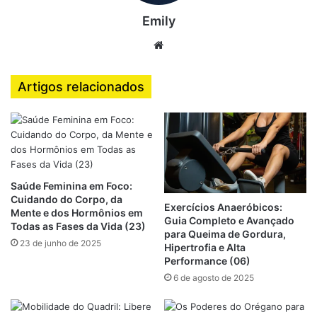
quando o treino passa do limite
Emily
O overtraining acontece quando o corpo
não tem tempo
Website
suficiente para se recuperar entre treinos intensos
,
gerando acúmulo de fadiga muscular, mental e hormonal.
Ele não ocorre apenas com quem treina pesado: até
Artigos relacionados
exercícios moderados, se realizados em excesso sem
descanso, podem levar a desequilíbrios.
Causas principais do overtraining
Saúde Feminina em Foco:
Treinos longos e intensos sem descanso adequado
Cuidando do Corpo, da
Exercícios Anaeróbicos:
Falta de sono reparador
Mente e dos Hormônios em
Guia Completo e Avançado
Todas as Fases da Vida (23)
Má alimentação ou déficit calórico prolongado
para Queima de Gordura,
23 de junho de 2025
Hipertrofia e Alta
Estresse físico, mental ou emocional constante
Performance (06)
Pouca variação de exercícios e sobrecarga contínua
6 de agosto de 2025
em grupos musculares específicos