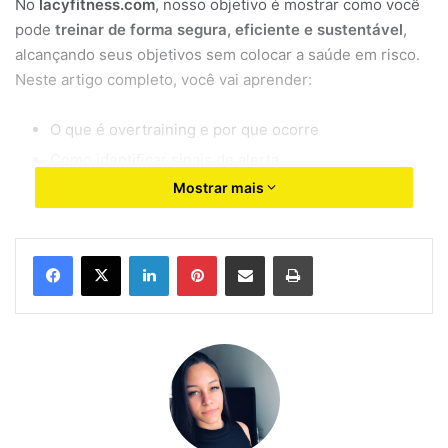
No
lacyfitness.com
, nosso objetivo é mostrar como você
pode
treinar de forma segura, eficiente e sustentável
,
alcançando seus objetivos sem colocar a saúde em risco.
Neste artigo completo, você vai aprender:
O que é overtraining e por que ocorre
Como identificar sinais de alerta
Mostrar mais
Estratégias avançadas para prevenir excesso de
treino
Planos de recuperação e microciclos semanais
Linkedin
Pinterest
Compartilhar via e-mail
Imprimir
Alimentação e hábitos que potencializam resultados
Exercícios complementares para manter equilíbrio
físico e mental
Entendendo o overtraining: