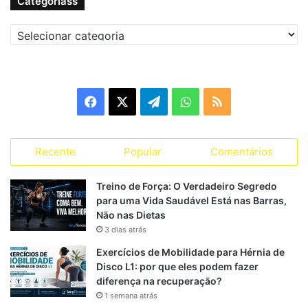
Categoriass
recuperação. Alguns princípios:
Categoriass
Divida treinos em
ciclos de intensidade baixa, média
e alta
Alterne grupos musculares em dias diferentes
Facebook
X
Telegram
WhatsApp
RSS
Inclua
mesociclos e microciclos
: semanas com foco
específico em força, hipertrofia ou resistência
Planeje
descanso ativo
: caminhadas, natação ou yoga
Recente
Popular
Comentários
em dias de recuperação
Treino de Força: O Verdadeiro Segredo
Exemplo de microciclo semanal:
para uma Vida Saudável Está nas Barras,
Não nas Dietas
Dia
Treino
Intensidade
3 dias atrás
Exercícios de Mobilidade para Hérnia de
Peito, tríceps e
Segunda
Moderada
Disco L1: por que eles podem fazer
cardio leve
diferença na recuperação?
1 semana atrás
Costas, bíceps e