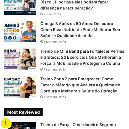
Disco L1: por que eles podem fazer
caminhadas leves ajudam a reduzir o cortisol (hormônio do
diferença na recuperação?
estresse).
7 dias atrás
Ômega 3 Após os 50 Anos: Descubra
Como Esse Nutriente Pode Melhorar Sua
Adaptação Hormonal: A Realidade
Saúde e Qualidade de Vida
Pós-40
1 semana atrás
Treino de Mini Band para Fortalecer Pernas
Com o passar dos anos,
os níveis de testosterona tendem
e Glúteos: 20 Exercícios Que Melhoram a
a cair
, o que afeta diretamente a capacidade de construir
Força, a Mobilidade e Protegem a Coluna
músculos. Embora a reposição hormonal deva ser
1 semana atrás
discutida com um médico,
há maneiras naturais de
Treino Zona 2 para Emagrecer: Como
estimular a testosterona
:
Fazer o Método que Acelera a Queima de
Gordura e Melhora a Saúde do Coração
Exercícios compostos intensos
1 semana atrás
Boa qualidade do sono
Most Reviewed
Redução de álcool e açúcar
Suplementos naturais como zinco e vitamina D
Treino de Força: O Verdadeiro Segredo