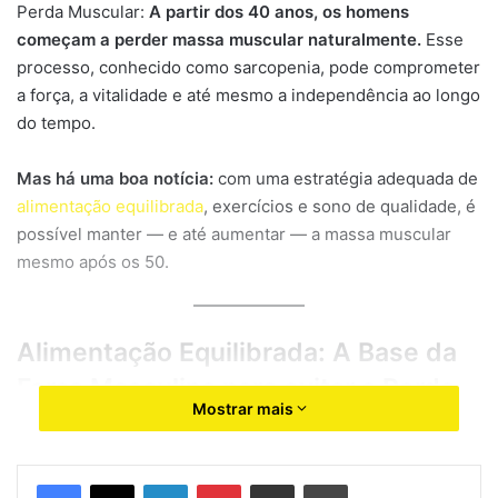
Perda Muscular:
A partir dos 40 anos, os homens
começam a perder massa muscular naturalmente.
Esse
processo, conhecido como sarcopenia, pode comprometer
a força, a vitalidade e até mesmo a independência ao longo
do tempo.
Mas há uma boa notícia:
com uma estratégia adequada de
alimentação equilibrada
, exercícios e sono de qualidade, é
possível manter — e até aumentar — a massa muscular
mesmo após os 50.
Alimentação Equilibrada: A Base da
Força Masculina para evitar a Perda
Mostrar mais
Muscular
A importância das proteínas
Linkedin
Pinterest
Compartilhar via e-mail
Imprimir