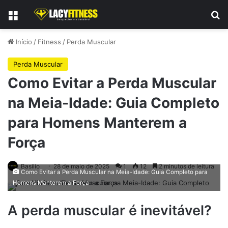
Menu
Pr
Início
/
Fitness
/
Perda Muscular
Perda Muscular
Como Evitar a Perda Muscular
na Meia-Idade: Guia Completo
para Homens Manterem a
Força
Basilio
28 de maio de 2025
1
12
2 minutos de leitura
Como Evitar a Perda Muscular na Meia-Idade: Guia Completo para
Homens Manterem a Força
A perda muscular é inevitável?