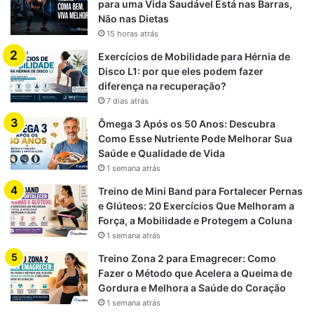
para uma Vida Saudável Está nas Barras,
Não nas Dietas
15 horas atrás
Alimentação Equilibrada e Estilo de
Exercícios de Mobilidade para Hérnia de
Vida: Um Compromisso com a
Disco L1: por que eles podem fazer
Vitalidade
diferença na recuperação?
7 dias atrás
Adotar uma alimentação equilibrada e um estilo de vida
Ômega 3 Após os 50 Anos: Descubra
ativo após os 40 é mais do que uma escolha estética — é
Como Esse Nutriente Pode Melhorar Sua
um investimento em autonomia e longevidade.
Saúde e Qualidade de Vida
1 semana atrás
Com disciplina, apoio e foco,
é possível envelhecer com
Treino de Mini Band para Fortalecer Pernas
força, energia e confiança
. O segredo não está em
e Glúteos: 20 Exercícios Que Melhoram a
fórmulas mágicas, mas na consistência de hábitos bem
Força, a Mobilidade e Protegem a Coluna
1 semana atrás
orientados.
Treino Zona 2 para Emagrecer: Como
Fazer o Método que Acelera a Queima de
Gordura e Melhora a Saúde do Coração
Conclusão: A Força Está em Suas
1 semana atrás