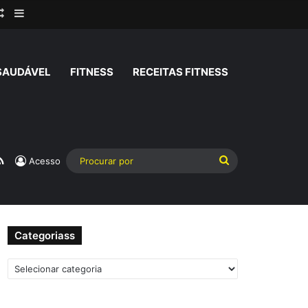
rar
Artigo aleatório
Barra Lateral
SAUDÁVEL
FITNESS
RECEITAS FITNESS
am
atsApp
RSS
Procurar
Acesso
por
Categoriass
Categoriass