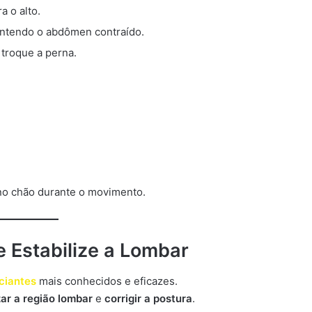
a o alto.
mantendo o abdômen contraído.
 troque a perna.
no chão durante o movimento.
e Estabilize a Lombar
iciantes
mais conhecidos e eficazes.
zar a região lombar
e
corrigir a postura
.