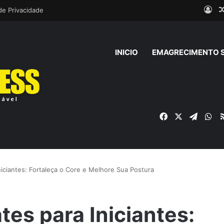
Ent
 de Privacidade
INICIO
EMAGRECIMENTO 
Facebook
X
Telegr
Wh
Iniciantes: Fortaleça o Core e Melhore Sua Postura
ates para Iniciantes: