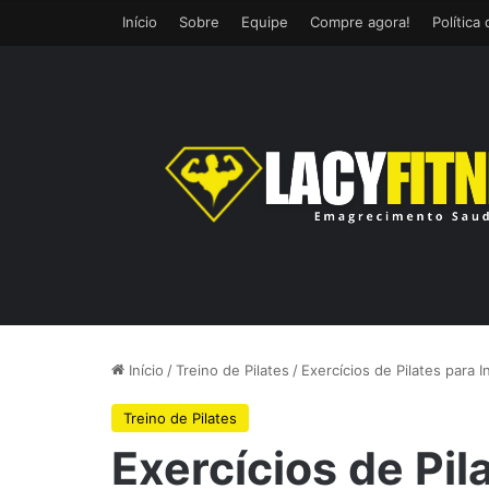
Início
Sobre
Equipe
Compre agora!
Política
Início
/
Treino de Pilates
/
Exercícios de Pilates para 
Treino de Pilates
Exercícios de Pil