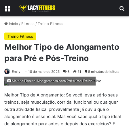
Menu
Pr
Início
/
Fitness
/
Treino Fitness
Treino Fitness
Melhor Tipo de Alongamento
para Pré e Pós-Treino
Emily
18 de maio de 2025
3
51
5 minutos de leitura
Melhor Tipo de Alongamento para Pré e Pós-Treino
Melhor Tipo de Alongamento: Se você leva a sério seus
treinos, seja musculação, corrida, funcional ou qualquer
outra atividade física, provavelmente já ouviu que o
alongamento é essencial. Mas você sabe qual o tipo ideal
de alongamento para antes e depois dos exercícios? E