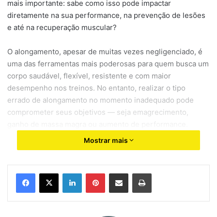
mais importante: sabe como isso pode impactar
diretamente na sua performance, na prevenção de lesões
e até na recuperação muscular?
O alongamento, apesar de muitas vezes negligenciado, é
uma das ferramentas mais poderosas para quem busca um
corpo saudável, flexível, resistente e com maior
desempenho nos treinos. No entanto, realizar o tipo
errado de alongamento no momento inadequado pode
comprometer seus objetivos — seja emagrecimento,
ganho de massa magra ou aumento de performance.
Mostrar mais
Neste artigo, vamos explorar de forma aprofundada os
diferentes tipos de alongamentos, os melhores momentos
para cada um e como aplicá-los corretamente em sua
Linkedin
Pinterest
Compartilhar via e-mail
Imprimir
rotina de treino. Tudo com foco total no público fitness e
com uma linguagem otimizada para quem quer ser
encontrado no Google e nos buscadores internacionais