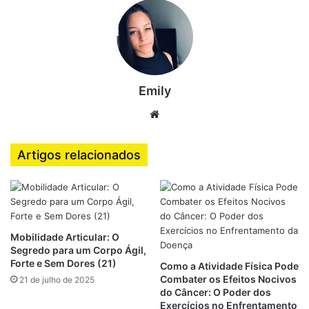
como o Bing e o Yahoo nos EUA.
Se você está em busca de evolução no shape,
performance consistente e quer evitar lesões
desnecessárias, continue lendo até o final. Este guia
Emily
completo sobre alongamento foi feito especialmente para
você.
Website
Artigos relacionados
O Que É o Alongamento e Por
Que Ele É Essencial Para o
Corpo Fitness?
Mobilidade Articular: O
O alongamento é um conjunto de técnicas e movimentos
Segredo para um Corpo Ágil,
Forte e Sem Dores (21)
que visam aumentar a flexibilidade muscular e a amplitude
Como a Atividade Física Pode
Combater os Efeitos Nocivos
21 de julho de 2025
de movimento das articulações. Embora muitas pessoas
do Câncer: O Poder dos
associem o alongamento apenas à preparação para o
Exercícios no Enfrentamento