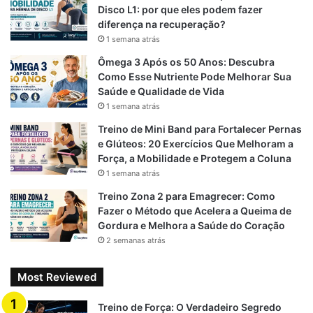
alongamento dos músculos, preparando o corpo para o
Disco L1: por que eles podem fazer
diferença na recuperação?
esforço que virá.
1 semana atrás
Benefícios do alongamento dinâmico:
Ômega 3 Após os 50 Anos: Descubra
Como Esse Nutriente Pode Melhorar Sua
Saúde e Qualidade de Vida
Aumenta a frequência cardíaca
1 semana atrás
Melhora a amplitude de movimento
Treino de Mini Band para Fortalecer Pernas
Prepara as articulações
e Glúteos: 20 Exercícios Que Melhoram a
Força, a Mobilidade e Protegem a Coluna
Ativa os músculos que serão exigidos
1 semana atrás
Eleva a coordenação motora
Treino Zona 2 para Emagrecer: Como
Fazer o Método que Acelera a Queima de
Portanto, se você busca máxima performance na academia
Gordura e Melhora a Saúde do Coração
ou no treino funcional, invista de 5 a 10 minutos de
2 semanas atrás
alongamento dinâmico antes de começar.
Most Reviewed
Alongamento Depois do Treino:
Treino de Força: O Verdadeiro Segredo