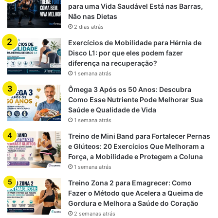
para uma Vida Saudável Está nas Barras,
Recuperação e Relaxamento
Não nas Dietas
2 dias atrás
Hora de Reduzir a Tensão Muscular
Exercícios de Mobilidade para Hérnia de
Disco L1: por que eles podem fazer
Diferente da preparação para o treino, o pós-exercício
diferença na recuperação?
exige uma abordagem voltada para o relaxamento. É aqui
1 semana atrás
que o alongamento estático ganha destaque.
Ômega 3 Após os 50 Anos: Descubra
Como Esse Nutriente Pode Melhorar Sua
Após o esforço físico, os músculos ficam tensionados e
Saúde e Qualidade de Vida
encurtados. O alongamento estático ajuda a devolver o
1 semana atrás
músculo à sua forma original, reduzindo a rigidez e
Treino de Mini Band para Fortalecer Pernas
prevenindo dores musculares intensas.
e Glúteos: 20 Exercícios Que Melhoram a
Força, a Mobilidade e Protegem a Coluna
Exemplos de alongamento estático:
1 semana atrás
Treino Zona 2 para Emagrecer: Como
Inclinação do tronco à frente para alongar posteriores
Fazer o Método que Acelera a Queima de
da coxa
Gordura e Melhora a Saúde do Coração
2 semanas atrás
Cruzar um braço sobre o peito para alongar o ombro