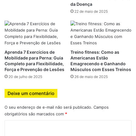
treino, sua importância vai muito além.
da Doença
22 de maio de 2025
Quem treina com frequência — especialmente musculação
e HIIT — tende a encurtar certos grupos musculares,
especialmente quando não há variação nos treinos ou
recuperação adequada. Isso pode comprometer a postura,
o rendimento e abrir brechas para lesões. Por isso,
Aprenda 7 Exercícios de
Treino fitness: Como as
incorporar estratégias corretas de alongamento é
Mobilidade para Perna: Guia
Americanas Estão
Completo para Flexibilidade,
Emagrecendo e Ganhando
essencial para manter o equilíbrio muscular e preservar a
Força e Prevenção de Lesões
Músculos com Esses Treinos
mobilidade do corpo.
20 de julho de 2025
26 de maio de 2025
Além disso, o alongamento contribui para:
Deixe um comentário
Reduzir o risco de lesões articulares e musculares
O seu endereço de e-mail não será publicado.
Campos
Melhorar a circulação sanguínea
obrigatórios são marcados com
*
Aumentar o desempenho nos exercícios
C
Facilitar a recuperação muscular
o