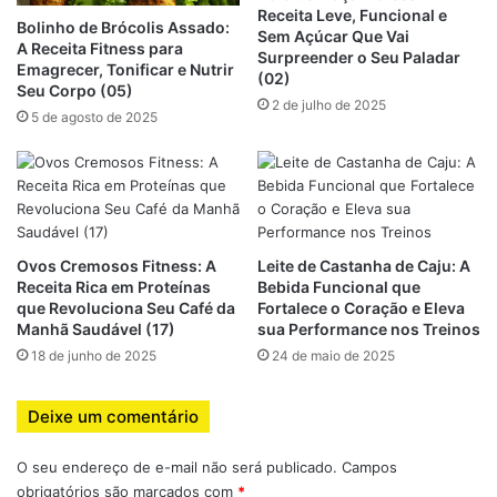
Receita Leve, Funcional e
Bolinho de Brócolis Assado:
1.1 A batata como carboidrato estratégico
Sem Açúcar Que Vai
A Receita Fitness para
Surpreender o Seu Paladar
Emagrecer, Tonificar e Nutrir
A batata, especialmente a batata inglesa e a batata-doce, é
(02)
Seu Corpo (05)
fonte de:
2 de julho de 2025
5 de agosto de 2025
Carboidratos complexos
: fornecem energia de forma
gradual, evitando picos de glicose;
Potássio
: essencial para função muscular e controle
da pressão arterial;
Ovos Cremosos Fitness: A
Leite de Castanha de Caju: A
Vitamina C e B6
: auxiliam no metabolismo energético
Receita Rica em Proteínas
Bebida Funcional que
e na imunidade;
que Revoluciona Seu Café da
Fortalece o Coração e Eleva
Manhã Saudável (17)
sua Performance nos Treinos
Amido resistente (quando resfriada)
: melhora a
18 de junho de 2025
24 de maio de 2025
saúde intestinal e a saciedade.
Apesar de sua má fama em algumas dietas, a batata pode
Deixe um comentário
(e deve) ser usada como fonte inteligente de energia para
O seu endereço de e-mail não será publicado.
Campos
quem treina intensamente.
obrigatórios são marcados com
*