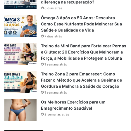
ricota.
diferença na recuperação?
6 dias atrás
Misture o whey protein somente após a batata estar
Ômega 3 Após os 50 Anos: Descubra
levemente resfriada (para evitar a desnaturação da
Como Esse Nutriente Pode Melhorar Sua
proteína).
Saúde e Qualidade de Vida
Finalize com ervas frescas e um fio de azeite.
7 dias atrás
Treino de Mini Band para Fortalecer Pernas
Dica: para uma textura mais leve, adicione um pouco de
e Glúteos: 20 Exercícios Que Melhoram a
água morna ou leite vegetal sem açúcar: Purê de Batata
Força, a Mobilidade e Protegem a Coluna
Light com Whey
1 semana atrás
Treino Zona 2 para Emagrecer: Como
Fazer o Método que Acelera a Queima de
3. Estratégias para Adaptação da
Gordura e Melhora a Saúde do Coração
1 semana atrás
Receita ao Seu Objetivo Fitness
Os Melhores Exercícios para um
3.1 Para ganho de massa muscular (bulking limpo)
Emagrecimento Saudável
2 semanas atrás
Use batata-doce ou batata inglesa como base
Adicione 2 scoops de whey (pode misturar baunilha