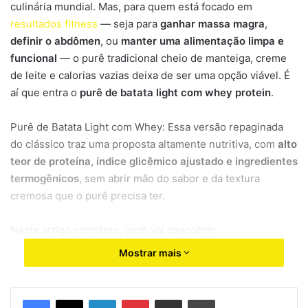
culinária mundial. Mas, para quem está focado em
resultados fitness
— seja para
ganhar massa magra
,
definir o abdômen
, ou
manter uma alimentação limpa e
funcional
— o purê tradicional cheio de manteiga, creme
de leite e calorias vazias deixa de ser uma opção viável. É
aí que entra o
purê de batata light com whey protein
.
Purê de Batata Light com Whey: Essa versão repaginada
do clássico traz uma proposta altamente nutritiva, com
alto
teor de proteína, índice glicêmico ajustado e ingredientes
termogênicos
, sem abrir mão do sabor e da textura
cremosa que o purê precisa ter.
Neste artigo completo, você vai descobrir:
Mostrar mais
Como transformar o purê de batata em um prato
funcional, ideal para pré ou pós-treino
Linkedin
Pinterest
Compartilhar via e-mail
Imprimir
Quais os benefícios da batata para atletas e