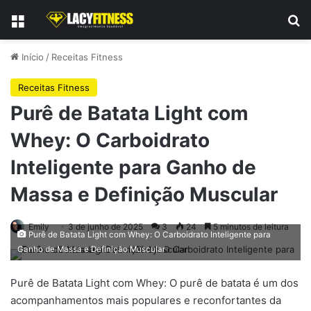
Menu
Pr
Início
/
Receitas Fitness
Receitas Fitness
Purê de Batata Light com
Whey: O Carboidrato
Inteligente para Ganho de
Massa e Definição Muscular
Emily
3 de junho de 2025
3
24
5 minutos de leitura
Purê de Batata Light com Whey: O Carboidrato Inteligente para
Ganho de Massa e Definição Muscular
Purê de Batata Light com Whey: O purê de batata é um dos
acompanhamentos mais populares e reconfortantes da