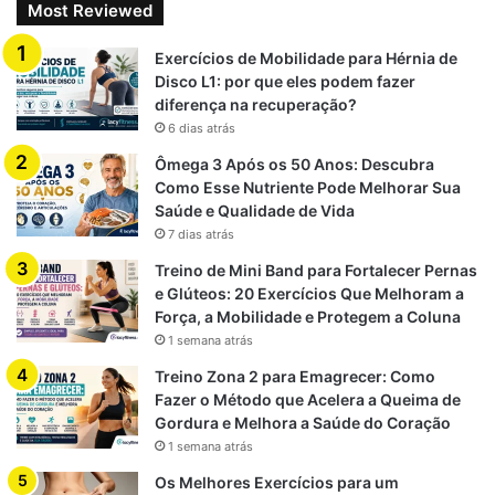
com sabor neutro)
Most Reviewed
Inclua 1 colher de sopa de pasta de amendoim
Exercícios de Mobilidade para Hérnia de
integral ou tahine
Disco L1: por que eles podem fazer
Finalize com semente de girassol ou chia para textura
diferença na recuperação?
e densidade calórica
6 dias atrás
Ômega 3 Após os 50 Anos: Descubra
Ideal para refeições principais ou pré-treinos densos: Purê
Como Esse Nutriente Pode Melhorar Sua
de Batata Light com Whey
Saúde e Qualidade de Vida
7 dias atrás
3.2 Para perda de gordura (cutting ou low carb)
Treino de Mini Band para Fortalecer Pernas
Substitua metade da batata por couve-flor cozida ou
e Glúteos: 20 Exercícios Que Melhoram a
Força, a Mobilidade e Protegem a Coluna
abóbora
1 semana atrás
Use whey isolado, hidrolisado ou vegano com baixo
Treino Zona 2 para Emagrecer: Como
teor de carboidrato
Fazer o Método que Acelera a Queima de
Tempere com cúrcuma, gengibre em pó ou pimenta
Gordura e Melhora a Saúde do Coração
caiena (termoativos)
1 semana atrás
Evite adicionar óleos ou fontes calóricas extras
Os Melhores Exercícios para um