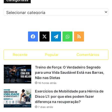
Quadribismo estático:
Pausas em posições
específicas para ativação máxima do core e glúteos.
Categoriass
Estratégias de Treino com
Facebook
X
Telegram
WhatsApp
RSS
Quadribismo
Iniciantes
Recente
Popular
Comentários
3 séries de 10-12 repetições
Treino de Força: O Verdadeiro Segredo
Descanso: 60 segundos entre séries
para uma Vida Saudável Está nas Barras,
Frequência: 2-3 vezes por semana
Não nas Dietas
16 horas atrás
Intermediário
Exercícios de Mobilidade para Hérnia de
Disco L1: por que eles podem fazer
4 séries de 15-20 repetições
diferença na recuperação?
Descanso: 45 segundos entre séries
7 dias atrás