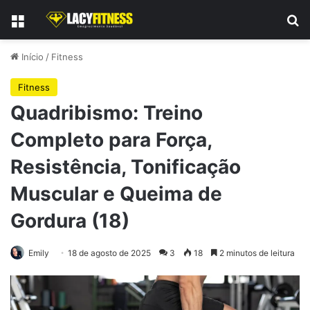
Menu
Pr
Início
/
Fitness
Fitness
Quadribismo: Treino
Completo para Força,
Resistência, Tonificação
Muscular e Queima de
Gordura (18)
Emily
18 de agosto de 2025
3
18
2 minutos de leitura