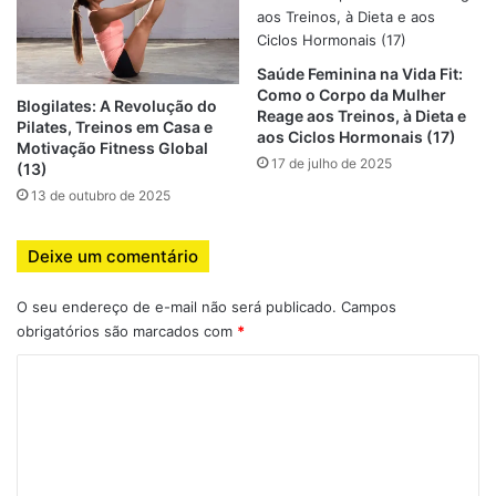
corporal.
Como Executar o Quadribismo
Saúde Feminina na Vida Fit:
Como o Corpo da Mulher
Corretamente: Passo a Passo
Blogilates: A Revolução do
Reage aos Treinos, à Dieta e
Pilates, Treinos em Casa e
aos Ciclos Hormonais (17)
Motivação Fitness Global
Inicie em posição de quadrúpede (mãos e joelhos no
17 de julho de 2025
(13)
chão).
13 de outubro de 2025
Mantenha a coluna reta, ombros alinhados e core
firme.
Deixe um comentário
Movimente braço e perna opostos alternadamente,
simulando uma marcha controlada ou padrão de
O seu endereço de e-mail não será publicado.
Campos
treino proposto.
obrigatórios são marcados com
*
Respire de forma controlada, evitando arquear a
C
coluna.
o
Aumente gradualmente o ritmo conforme
m
coordenação e resistência melhoram.
e