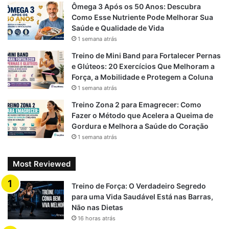
Frequência: 3-4 vezes por semana
Ômega 3 Após os 50 Anos: Descubra
Como Esse Nutriente Pode Melhorar Sua
Avançado
Saúde e Qualidade de Vida
1 semana atrás
5 séries de 20-25 repetições
Treino de Mini Band para Fortalecer Pernas
Descanso: 30 segundos entre séries
e Glúteos: 20 Exercícios Que Melhoram a
Força, a Mobilidade e Protegem a Coluna
Frequência: 4-5 vezes por semana
1 semana atrás
Combine com
HIIT
ou circuitos de treino funcional
Treino Zona 2 para Emagrecer: Como
Fazer o Método que Acelera a Queima de
Gordura e Melhora a Saúde do Coração
Tabela de Queima Calórica
1 semana atrás
Aproximada
Most Reviewed
Calorias
Treino de Força: O Verdadeiro Segredo
Intensidade
Tempo
queimadas
para uma Vida Saudável Está nas Barras,
(aprox.)
Não nas Dietas
16 horas atrás
Iniciante
5 min
40-50 kcal