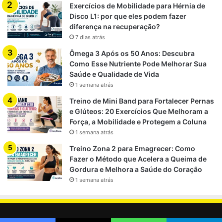
Exercícios de Mobilidade para Hérnia de
Disco L1: por que eles podem fazer
Intermediário
10 min
100-120 kcal
diferença na recuperação?
7 dias atrás
Avançado
15 min
200-250 kcal
Ômega 3 Após os 50 Anos: Descubra
Como Esse Nutriente Pode Melhorar Sua
Saúde e Qualidade de Vida
1 semana atrás
Treino de Mini Band para Fortalecer Pernas
e Glúteos: 20 Exercícios Que Melhoram a
Força, a Mobilidade e Protegem a Coluna
Valores aproximados; podem
1 semana atrás
variar conforme peso, idade e
Treino Zona 2 para Emagrecer: Como
intensidade do treino.
Fazer o Método que Acelera a Queima de
Gordura e Melhora a Saúde do Coração
1 semana atrás
Cardápio Pré e Pós-Treino Ideal