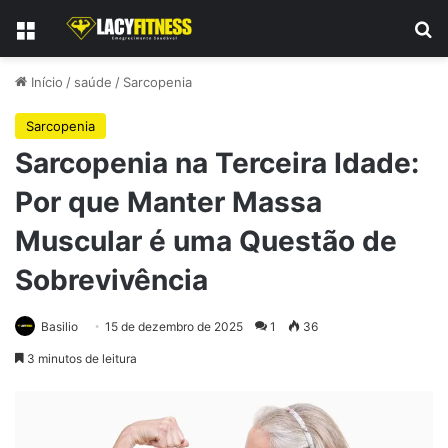
Menu
Pr
Início
/
saúde
/
Sarcopenia
Sarcopenia
Sarcopenia na Terceira Idade:
Por que Manter Massa
Muscular é uma Questão de
Sobrevivência
Basilio
15 de dezembro de 2025
1
36
3 minutos de leitura