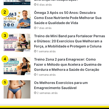
Embora cada indivíduo precise de avaliação personalizada,
6 dias atrás
algumas diretrizes gerais são amplamente aceitas:
Ômega 3 Após os 50 Anos: Descubra
Como Esse Nutriente Pode Melhorar Sua
Treino de força progressivo
, pelo menos 2 a 3 vezes
Saúde e Qualidade de Vida
por semana
7 dias atrás
Ingestão adequada de proteínas
, distribuída ao longo
Treino de Mini Band para Fortalecer Pernas
do dia
e Glúteos: 20 Exercícios Que Melhoram a
Força, a Mobilidade e Protegem a Coluna
Sono de qualidade
, essencial para a recuperação
1 semana atrás
muscular
Treino Zona 2 para Emagrecer: Como
Acompanhamento profissional
, especialmente em
Fazer o Método que Acelera a Queima de
pessoas com doenças crônicas
Gordura e Melhora a Saúde do Coração
1 semana atrás
Essas estratégias, quando combinadas, criam um ambiente
Os Melhores Exercícios para um
metabólico favorável à preservação da massa magra,
Emagrecimento Saudável
mesmo em idades avançadas.
2 semanas atrás
Conclusão