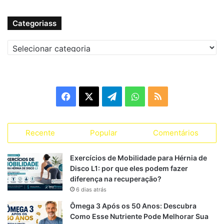
para:
Categoriass
Combater infecções
Acelerar a recuperação após cirurgias ou quedas
Categoriass
Preservar funções cognitivas
Manter o controle metabólico
Facebook
X
Telegram
WhatsApp
RSS
Dessa forma, a fragilidade física passa a ser um precursor
direto não apenas da incapacidade funcional, mas também
do aumento da mortalidade.
Recente
Popular
Comentários
Treinamento de força na
Exercícios de Mobilidade para Hérnia de
velhice: necessidade biológica,
Disco L1: por que eles podem fazer
diferença na recuperação?
não vaidade
6 dias atrás
Ômega 3 Após os 50 Anos: Descubra
Tratar a musculação na terceira idade como um ato de
Como Esse Nutriente Pode Melhorar Sua
vaidade é um erro grave de interpretação biológica. O