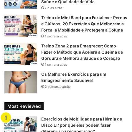
Saúde e Qualidade de Vida
treinamento de força
é, atualmente, a única intervenção
7 dias atrás
não farmacológica comprovadamente eficaz para
Treino de Mini Band para Fortalecer Pernas
desacelerar o avanço da sarcopenia.
e Glúteos: 20 Exercícios Que Melhoram a
Força, a Mobilidade e Protegem a Coluna
Quando bem orientado, ele atua como um potente sinal
1 semana atrás
anabólico, estimulando a síntese proteica, melhorando a
Treino Zona 2 para Emagrecer: Como
densidade óssea, aumentando a estabilidade articular e
Fazer o Método que Acelera a Queima de
preservando a autonomia funcional.
Gordura e Melhora a Saúde do Coração
1 semana atrás
Mais do que estética, manter a força significa garantir que
Os Melhores Exercícios para um
o sistema biológico opere com uma margem de segurança,
Emagrecimento Saudável
distante do limiar da incapacidade e da dependência de
2 semanas atrás
terceiros.
Most Reviewed
Estratégias práticas para
Exercícios de Mobilidade para Hérnia de
combater a sarcopenia
Disco L1: por que eles podem fazer
diferença na recuperação?