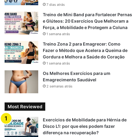
k
m
p
7 dias atrás
Treino de Mini Band para Fortalecer Pernas
e Glúteos: 20 Exercícios Que Melhoram a
Força, a Mobilidade e Protegem a Coluna
1 semana atrás
Treino Zona 2 para Emagrecer: Como
Fazer o Método que Acelera a Queima de
Gordura e Melhora a Saúde do Coração
1 semana atrás
Os Melhores Exercícios para um
Emagrecimento Saudável
2 semanas atrás
Most Reviewed
Exercícios de Mobilidade para Hérnia de
Disco L1: por que eles podem fazer
diferença na recuperação?