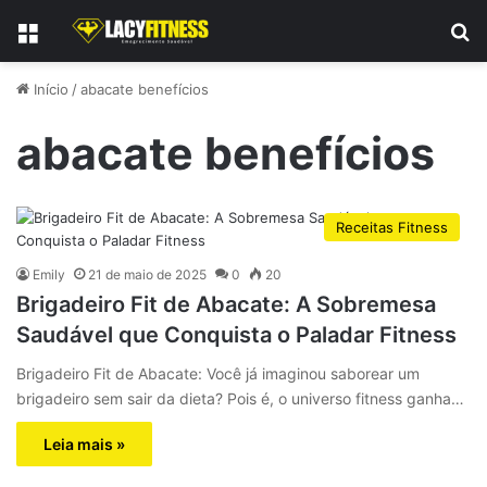
Menu
P
Início
/
abacate benefícios
abacate benefícios
Receitas Fitness
Emily
21 de maio de 2025
0
20
Brigadeiro Fit de Abacate: A Sobremesa
Saudável que Conquista o Paladar Fitness
Brigadeiro Fit de Abacate: Você já imaginou saborear um
brigadeiro sem sair da dieta? Pois é, o universo fitness ganha…
Leia mais »