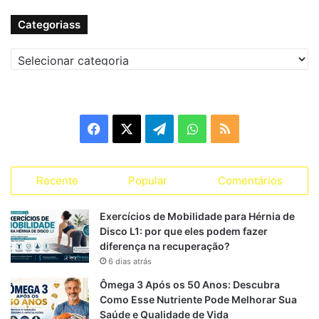
Categoriass
C
a
t
e
g
F
X
T
W
R
o
r
a
e
h
S
i
a
Recente
Popular
Comentários
c
l
a
S
s
s
e
e
t
Exercícios de Mobilidade para Hérnia de
Disco L1: por que eles podem fazer
b
g
s
diferença na recuperação?
6 dias atrás
o
r
A
Ômega 3 Após os 50 Anos: Descubra
o
a
p
Como Esse Nutriente Pode Melhorar Sua
Saúde e Qualidade de Vida