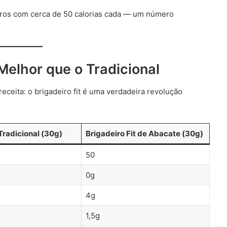
iros com cerca de 50 calorias cada — um número
 Melhor que o Tradicional
ceita: o brigadeiro fit é uma verdadeira revolução
Tradicional (30g)
Brigadeiro Fit de Abacate (30g)
50
0g
4g
1,5g