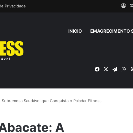
Ent
 de Privacidade
INICIO
EMAGRECIMENTO 
Facebook
X
Telegr
Wh
 A Sobremesa Saudável que Conquista o Paladar Fitness
 Abacate: A