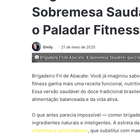
Sobremesa Saudá
o Paladar Fitness
Emily
21 de maio de 2025
Brigadeiro Fit de Abacate: A Sobremesa Saudável que Con
Brigadeiro Fit de Abacate: Você já imaginou sabo
fitness ganha mais uma receita funcional, nutrit
Essa versão saudável do doce tradicional brasil
alimentação balanceada e da vida ativa.
O que antes parecia impossível — comer brigadei
ingredientes naturais e inteligentes. A estrela d
vitaminas e antioxidantes
, que substitui com maes