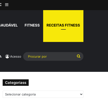
rar
Artigo aleatório
Barra Lateral
SAUDÁVEL
FITNESS
RECEITAS FITNESS
am
atsApp
RSS
Procurar
Acesso
por
Categoriass
Categoriass