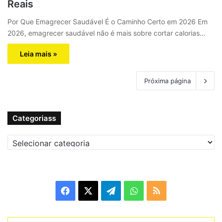
Reais
Por Que Emagrecer Saudável É o Caminho Certo em 2026 Em
2026, emagrecer saudável não é mais sobre cortar calorias…
Leia mais »
Próxima página
Categoriass
C
a
t
e
g
F
X
T
W
R
o
r
a
e
h
S
i