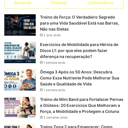
a
Recente
Popular
Comentários
c
l
a
S
s
s
e
e
t
Treino de Força: O Verdadeiro Segredo
para uma Vida Saudável Está nas Barras,
b
g
s
Não nas Dietas
2 dias atrás
o
r
A
Exercícios de Mobilidade para Hérnia de
o
a
p
Disco L1: por que eles podem fazer
diferença na recuperação?
k
m
p
1 semana atrás
Ômega 3 Após os 50 Anos: Descubra
Como Esse Nutriente Pode Melhorar Sua
Saúde e Qualidade de Vida
1 semana atrás
Treino de Mini Band para Fortalecer Pernas
e Glúteos: 20 Exercícios Que Melhoram a
Força, a Mobilidade e Protegem a Coluna
2 semanas atrás
Treino Zona 2 para Emagrecer: Como