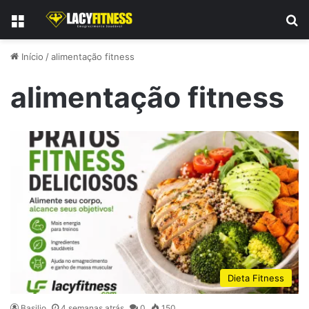
Menu
P
Início
/
alimentação fitness
alimentação fitness
Dieta Fitness
Basilio
4 semanas atrás
0
150