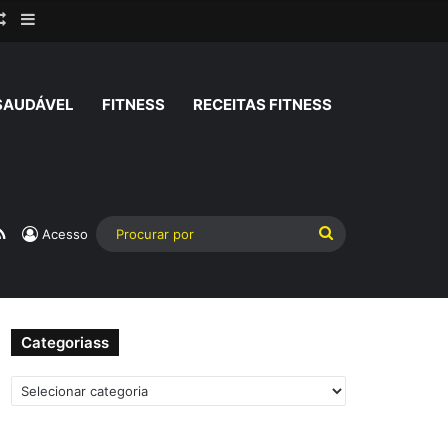
rar
Artigo aleatório
Barra Lateral
SAUDÁVEL
FITNESS
RECEITAS FITNESS
am
atsApp
RSS
Procurar
Acesso
por
Categoriass
Categoriass