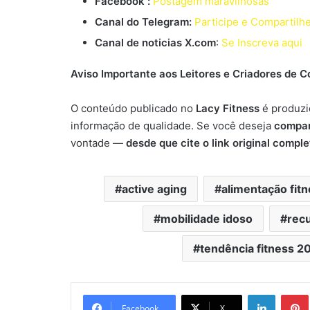
Facebook :
Postagem maravilhosas
Canal do Telegram:
Participe e Compartilh
Canal de noticias X.com
:
Se Inscreva aqui
Aviso Importante aos Leitores e Criadores de 
O conteúdo publicado no
Lacy Fitness
é produzi
informação de qualidade. Se você deseja
compart
vontade —
desde que cite o link original comple
active aging
alimentação fit
mobilidade idoso
rec
tendência fitness 2
Linkedi
Facebook
X