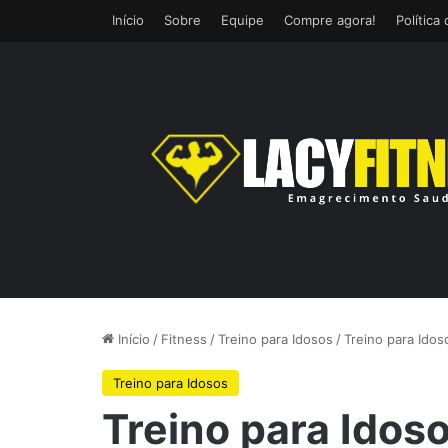
Início
Sobre
Equipe
Compre agora!
Política
Início
/
Fitness
/
Treino para Idosos
/
Treino para Ido
Treino para Idosos
Treino para Ido