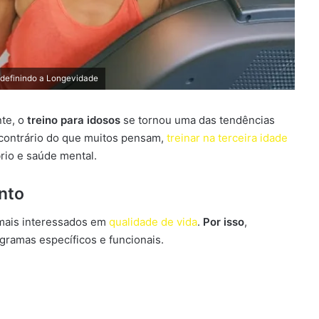
edefinindo a Longevidade
te, o
treino para idosos
se tornou uma das tendências
 contrário do que muitos pensam,
treinar na terceira idade
brio e saúde mental.
nto
 mais interessados em
qualidade de vida
.
Por isso
,
gramas específicos e funcionais.