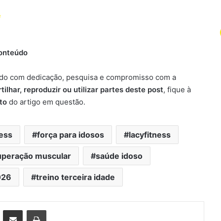
e
Conteúdo
do com dedicação, pesquisa e compromisso com a
ilhar, reproduzir ou utilizar partes deste post
, fique à
to
do artigo em questão.
ness
força para idosos
lacyfitness
uperação muscular
saúde idoso
026
treino terceira idade
n
Pinterest
Compartilhar via e-mail
Imprimir