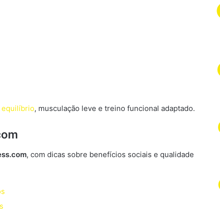
 equilíbrio
, musculação leve e treino funcional adaptado.
co
m
ess.com
, com dicas sobre benefícios sociais e qualidade
os
s