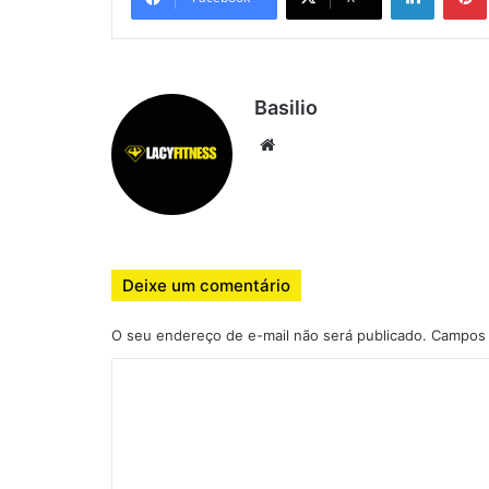
Basilio
Website
Deixe um comentário
O seu endereço de e-mail não será publicado.
Campos 
C
o
m
e