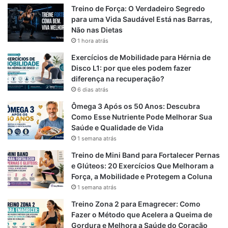
s
e
e
t
Treino de Força: O Verdadeiro Segredo
para uma Vida Saudável Está nas Barras,
b
g
s
Não nas Dietas
1 hora atrás
o
r
A
Exercícios de Mobilidade para Hérnia de
o
a
p
Disco L1: por que eles podem fazer
diferença na recuperação?
k
m
p
6 dias atrás
Ômega 3 Após os 50 Anos: Descubra
Como Esse Nutriente Pode Melhorar Sua
Saúde e Qualidade de Vida
1 semana atrás
Treino de Mini Band para Fortalecer Pernas
e Glúteos: 20 Exercícios Que Melhoram a
Força, a Mobilidade e Protegem a Coluna
1 semana atrás
Treino Zona 2 para Emagrecer: Como
Fazer o Método que Acelera a Queima de
Gordura e Melhora a Saúde do Coração