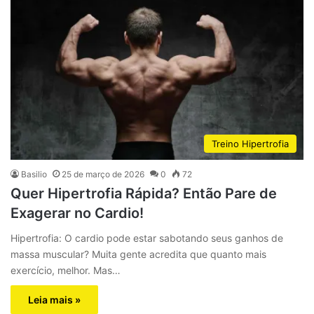
Treino Hipertrofia
Basilio
25 de março de 2026
0
72
Quer Hipertrofia Rápida? Então Pare de
Exagerar no Cardio!
Hipertrofia: O cardio pode estar sabotando seus ganhos de
massa muscular? Muita gente acredita que quanto mais
exercício, melhor. Mas…
Leia mais »