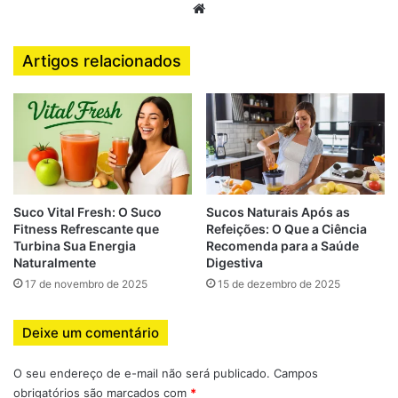
Website
Palidez
Tontura
Artigos relacionados
Dificuldade de concentração
Por isso, estratégias alimentares que aumentam a
absorção de ferro são fundamentais.
Por que a goiaba pode ajudar
Suco Vital Fresh: O Suco
Sucos Naturais Após as
Fitness Refrescante que
Refeições: O Que a Ciência
na absorção de ferro?
Turbina Sua Energia
Recomenda para a Saúde
Naturalmente
Digestiva
17 de novembro de 2025
15 de dezembro de 2025
A grande chave da goiaba está em um nutriente essencial:
vitamina C
.
Deixe um comentário
A vitamina C tem um papel direto na
melhora da absorção
O seu endereço de e-mail não será publicado.
Campos
do ferro não-heme
, que é o tipo de ferro encontrado em
obrigatórios são marcados com
*