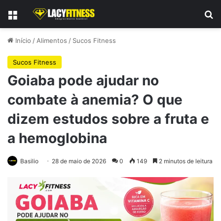
Menu
Pr
Início
/
Alimentos
/
Sucos Fitness
Sucos Fitness
Goiaba pode ajudar no
combate à anemia? O que
dizem estudos sobre a fruta e
a hemoglobina
Basilio
28 de maio de 2026
0
149
2 minutos de leitura