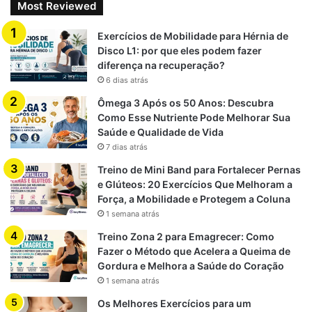
Consumir como lanche entre refeições
Most Reviewed
Adicionar em saladas de frutas
Exercícios de Mobilidade para Hérnia de
Combinar com alimentos ricos em ferro (feijão,
Disco L1: por que eles podem fazer
espinafre, lentilha)
diferença na recuperação?
Preparar
suco natural
sem açúcar
6 dias atrás
Usar em vitaminas com outras frutas ricas em
Ômega 3 Após os 50 Anos: Descubra
Como Esse Nutriente Pode Melhorar Sua
nutrientes
Saúde e Qualidade de Vida
7 dias atrás
Treino de Mini Band para Fortalecer Pernas
Existe algum cuidado
e Glúteos: 20 Exercícios Que Melhoram a
importante?
Força, a Mobilidade e Protegem a Coluna
1 semana atrás
Apesar dos benefícios, alguns pontos devem ser
Treino Zona 2 para Emagrecer: Como
Fazer o Método que Acelera a Queima de
considerados:
Gordura e Melhora a Saúde do Coração
1 semana atrás
Excesso pode aumentar o consumo de açúcar natural
Os Melhores Exercícios para um
Não substitui acompanhamento médico em casos de