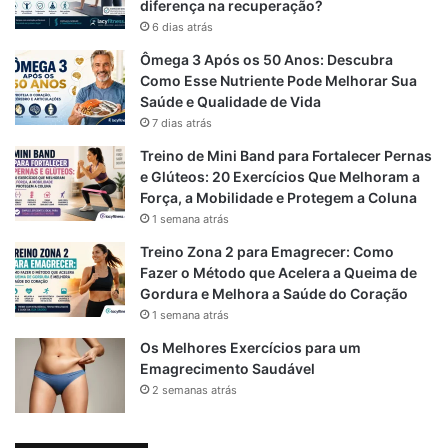
diferença na recuperação?
6 dias atrás
Mais fibras alimentares
Ômega 3 Após os 50 Anos: Descubra
Maior saciedade
Como Esse Nutriente Pode Melhorar Sua
Saúde e Qualidade de Vida
Menor impacto glicêmico
7 dias atrás
Melhor controle do consumo de
açúcar natural
Treino de Mini Band para Fortalecer Pernas
e Glúteos: 20 Exercícios Que Melhoram a
Se possível, o ideal é priorizar a fruta in natura e usar o
Força, a Mobilidade e Protegem a Coluna
suco como complemento ocasional.
1 semana atrás
Treino Zona 2 para Emagrecer: Como
Fazer o Método que Acelera a Queima de
Como incluir a goiaba na
Gordura e Melhora a Saúde do Coração
1 semana atrás
alimentação diária
Os Melhores Exercícios para um
Emagrecimento Saudável
Algumas formas simples de aproveitar os benefícios da
2 semanas atrás
fruta: