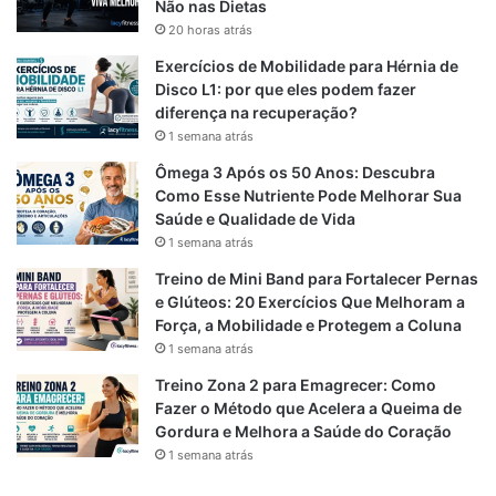
b
g
s
Não nas Dietas
20 horas atrás
o
r
A
Exercícios de Mobilidade para Hérnia de
o
a
p
Disco L1: por que eles podem fazer
diferença na recuperação?
k
m
p
1 semana atrás
Ômega 3 Após os 50 Anos: Descubra
Como Esse Nutriente Pode Melhorar Sua
Saúde e Qualidade de Vida
1 semana atrás
Treino de Mini Band para Fortalecer Pernas
e Glúteos: 20 Exercícios Que Melhoram a
Força, a Mobilidade e Protegem a Coluna
1 semana atrás
Treino Zona 2 para Emagrecer: Como
Fazer o Método que Acelera a Queima de
Gordura e Melhora a Saúde do Coração
1 semana atrás