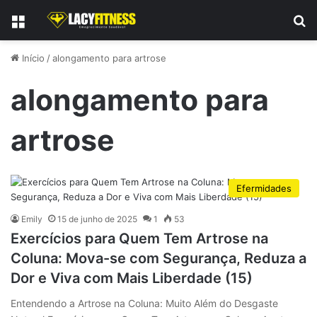
Menu
P
Início
/
alongamento para artrose
alongamento para
artrose
Efermidades
Emily
15 de junho de 2025
1
53
Exercícios para Quem Tem Artrose na
Coluna: Mova-se com Segurança, Reduza a
Dor e Viva com Mais Liberdade (15)
Entendendo a Artrose na Coluna: Muito Além do Desgaste