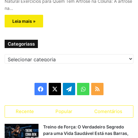
Natural Exercícios para Quem Tem Artrose na Coluna: A artrose
na…
Leia mais »
Categoriass
C
a
t
e
g
F
X
T
W
R
o
r
a
e
h
S
i
a
Recente
Popular
Comentários
c
l
a
S
s
s
e
e
t
Treino de Força: O Verdadeiro Segredo
para uma Vida Saudável Está nas Barras,