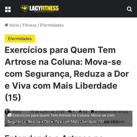
Menu
Pr
Início
/
Fitness
/
Efermidades
Efermidades
Exercícios para Quem Tem
Artrose na Coluna: Mova-se
com Segurança, Reduza a Dor
e Viva com Mais Liberdade
(15)
Emily
15 de junho de 2025
1
53
4 minutos de leitura
Exercícios para Quem Tem Artrose na Coluna: Mova-se com
Segurança, Reduza a Dor e Viva com Mais Liberdade (15)