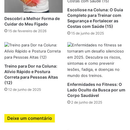
coluna acreditam que o repouso absoluto é o melhor
Escoliose na Coluna: O Guia
caminho. Mas esse é um dos
maiores erros
no tratamento
Completo para Treinar com
Descobri a Melhor Forma de
da doença.
Segurança e Fortalecer as
Cuidar do Meu Fígado
Costas com Saúde (15)
15 de fevereiro de 2026
Ao contrário do que se imagina, a
atividade física
15 de junho de 2025
adaptada
é considerada uma forma de
tratamento não
medicamentoso altamente eficaz
. Quando feita com
orientação, ela pode:
Treino para Dor na Coluna:
Reduzir significativamente a dor
Alívio Rápido e Postura
Correta para Pessoas Altas
Melhorar a postura e o alinhamento corporal
(12)
Enfermidades no Fitness: O
Fortalecer os músculos que sustentam a coluna
12 de junho de 2025
Lado Oculto da Busca por um
Aumentar a flexibilidade das articulações
Corpo Saudável
2 de junho de 2025
Prevenir crises de dor aguda
Evitar o uso contínuo de medicamentos analgésicos
Deixe um comentário
ou anti-inflamatórios