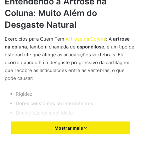
Entendendo a Artrose na
Coluna: Muito Além do
Desgaste Natural
Exercícios para Quem Tem
Artrose na Coluna
: A
artrose
na coluna
, também chamada de
espondilose
, é um tipo de
osteoartrite que atinge as articulações vertebrais. Ela
ocorre quando há o desgaste progressivo da cartilagem
que recobre as articulações entre as vértebras, o que
pode causar:
Rigidez
Dores constantes ou intermitentes
Diminuição da mobilidade
Inflamação
Mostrar mais
Sensação de travamento ou formigamento