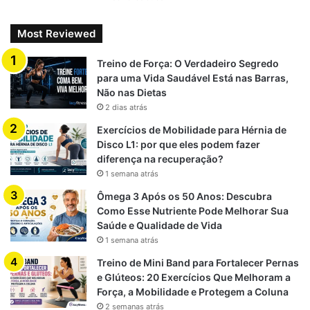
Exemplo de exercício:
Sente-se no chão com uma perna estendida à frente. Com
Most Reviewed
o tronco ereto, incline-se suavemente em direção ao pé,
Treino de Força: O Verdadeiro Segredo
mantendo o joelho estendido. Mantenha a posição por 20
para uma Vida Saudável Está nas Barras,
segundos e repita 3 vezes em cada perna.
Não nas Dietas
2 dias atrás
Benefícios:
Exercícios de Mobilidade para Hérnia de
Disco L1: por que eles podem fazer
Redução da rigidez nas vértebras
diferença na recuperação?
Alívio imediato da dor lombar
1 semana atrás
Melhora da postura
Ômega 3 Após os 50 Anos: Descubra
Como Esse Nutriente Pode Melhorar Sua
Saúde e Qualidade de Vida
1 semana atrás
3. Prancha Isométrica Modificada
Treino de Mini Band para Fortalecer Pernas
Este exercício é uma forma segura de ativar o
core
—
e Glúteos: 20 Exercícios Que Melhoram a
Força, a Mobilidade e Protegem a Coluna
conjunto de músculos que estabilizam a coluna, incluindo
2 semanas atrás