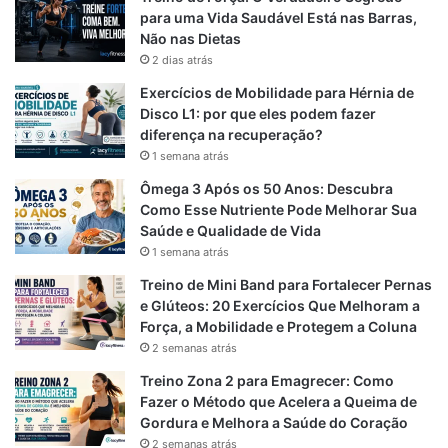
para uma Vida Saudável Está nas Barras,
Estimula a liberação de endorfinas, reduzindo a
Não nas Dietas
sensação de dor
2 dias atrás
Favorece o controle do peso corporal, reduzindo a
Exercícios de Mobilidade para Hérnia de
pressão sobre a coluna
Disco L1: por que eles podem fazer
diferença na recuperação?
Dica:
Comece com 10 minutos diários e aumente
1 semana atrás
progressivamente até 30 minutos. Mantenha os ombros
Ômega 3 Após os 50 Anos: Descubra
alinhados, abdômen levemente contraído e passos firmes
Como Esse Nutriente Pode Melhorar Sua
sem impacto: Artrose na Coluna
Saúde e Qualidade de Vida
1 semana atrás
Treino de Mini Band para Fortalecer Pernas
2. Alongamento da Cadeia Posterior
e Glúteos: 20 Exercícios Que Melhoram a
Força, a Mobilidade e Protegem a Coluna
A musculatura da parte posterior do corpo (costas, glúteos
2 semanas atrás
e pernas) costuma ficar encurtada em quem tem artrose. O
Treino Zona 2 para Emagrecer: Como
alongamento dessa cadeia é essencial para aliviar a
Fazer o Método que Acelera a Queima de
pressão sobre a coluna e facilitar os movimentos diários.
Gordura e Melhora a Saúde do Coração
2 semanas atrás