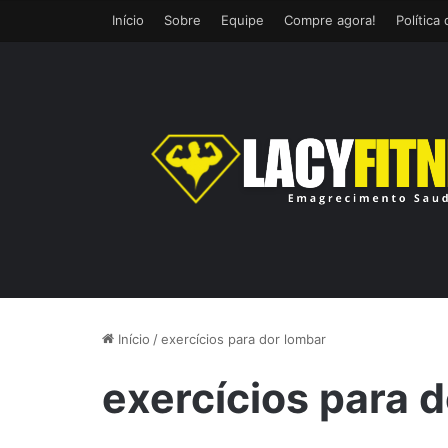
Início
Sobre
Equipe
Compre agora!
Política
Início
/
exercícios para dor lombar
exercícios para 