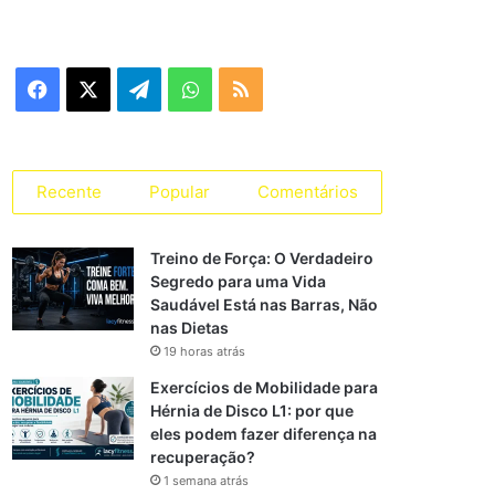
e
g
o
r
F
X
T
W
R
i
a
a
e
h
S
s
s
c
l
a
S
Recente
Popular
Comentários
e
e
t
Treino de Força: O Verdadeiro
b
g
s
Segredo para uma Vida
Saudável Está nas Barras, Não
o
r
A
nas Dietas
o
a
p
19 horas atrás
Exercícios de Mobilidade para
k
m
p
Hérnia de Disco L1: por que
eles podem fazer diferença na
recuperação?
1 semana atrás