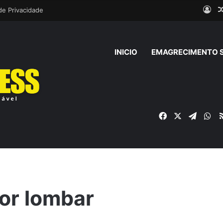
Ent
 de Privacidade
INICIO
EMAGRECIMENTO 
Facebook
X
Telegr
Wh
dor lombar