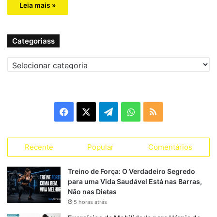
Leia mais »
Categoriass
C
a
t
e
g
F
X
T
W
R
o
r
a
e
h
S
i
a
Recente
Popular
Comentários
c
l
a
S
s
s
e
e
t
Treino de Força: O Verdadeiro Segredo
para uma Vida Saudável Está nas Barras,
b
g
s
Não nas Dietas
5 horas atrás
o
r
A