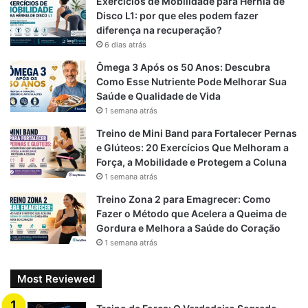
Exercícios de Mobilidade para Hérnia de
o
a
p
Disco L1: por que eles podem fazer
diferença na recuperação?
k
m
p
6 dias atrás
Ômega 3 Após os 50 Anos: Descubra
Como Esse Nutriente Pode Melhorar Sua
Saúde e Qualidade de Vida
1 semana atrás
Treino de Mini Band para Fortalecer Pernas
e Glúteos: 20 Exercícios Que Melhoram a
Força, a Mobilidade e Protegem a Coluna
1 semana atrás
Treino Zona 2 para Emagrecer: Como
Fazer o Método que Acelera a Queima de
Gordura e Melhora a Saúde do Coração
1 semana atrás
Most Reviewed