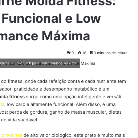
rne Moída Fitness:
, Funcional e Low
rmance Máxima
0
18
3 minutos de leitura
ncional e Low Carb para Performance Máxima
o fitness, onde cada refeição conta e cada nutriente tem
m sabor, praticidade e desempenho metabólico é um
ída fitness
surge como uma opção inteligente e versátil
ca
, low carb e altamente funcional. Além disso, é uma
ivos: perda de gordura, ganho de massa muscular, dietas
de vida saudável.
e proteínas
de alto valor biológico, este prato é muito mais