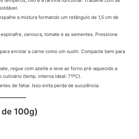
 temperos, ovo e a farinha funcional. Trabalhe com as
oldável.
spalhe a mistura formando um retângulo de 1,5 cm de
 espinafre, cenoura, tomate e as sementes. Pressione
para enrolar a carne como um sushi. Compacte bem para
ate, regue com azeite e leve ao forno pré-aquecido a
ulinário (temp. interna ideal: 71ºC).
tes de fatiar. Isso evita perda de suculência.
 de 100g)