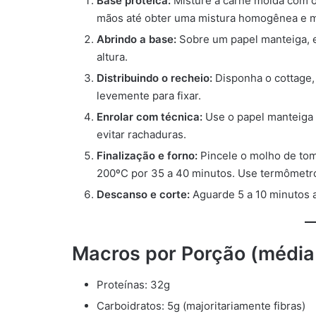
Base proteica:
Misture a carne moída com os
mãos até obter uma mistura homogênea e m
Abrindo a base:
Sobre um papel manteiga, e
altura.
Distribuindo o recheio:
Disponha o cottage,
levemente para fixar.
Enrolar com técnica:
Use o papel manteiga 
evitar rachaduras.
Finalização e forno:
Pincele o molho de tom
200ºC por 35 a 40 minutos. Use termômetro c
Descanso e corte:
Aguarde 5 a 10 minutos an
Macros por Porção (média
Proteínas: 32g
Carboidratos: 5g (majoritariamente fibras)