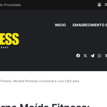
Ent
 de Privacidade
INICIO
EMAGRECIMENTO 
Facebook
X
Telegr
Wh
itness: Receita Proteica, Funcional e Low Carb para