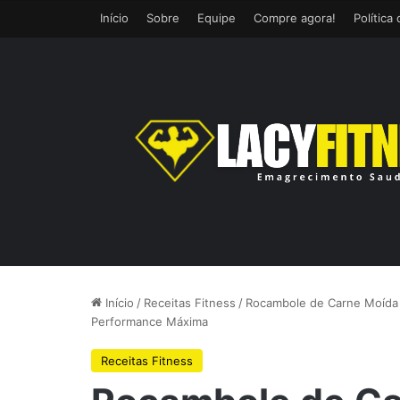
Início
Sobre
Equipe
Compre agora!
Política
Início
/
Receitas Fitness
/
Rocambole de Carne Moída F
Performance Máxima
Receitas Fitness