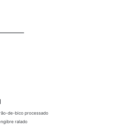
d
grão-de-bico processado
ngibre ralado