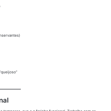
s
nservantes)
“queijoso”
nal