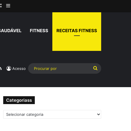
rar
Artigo aleatório
Barra Lateral
SAUDÁVEL
FITNESS
RECEITAS FITNESS
am
atsApp
RSS
Procurar
Acesso
por
Categoriass
Categoriass