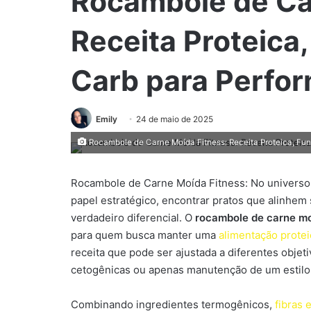
Rocambole de Ca
Receita Proteica
Carb para Perfo
Emily
24 de maio de 2025
Rocambole de Carne Moída Fitness: Receita Proteica, Fu
Rocambole de Carne Moída Fitness: No universo d
papel estratégico, encontrar pratos que alinhe
verdadeiro diferencial. O
rocambole de carne mo
para quem busca manter uma
alimentação protei
receita que pode ser ajustada a diferentes objet
cetogênicas ou apenas manutenção de um estilo 
Combinando ingredientes termogênicos,
fibras 