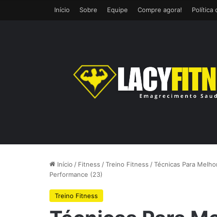
Início
Sobre
Equipe
Compre agora!
Política
Início
/
Fitness
/
Treino Fitness
/
Técnicas Para Melho
Performance (23)
Treino Fitness