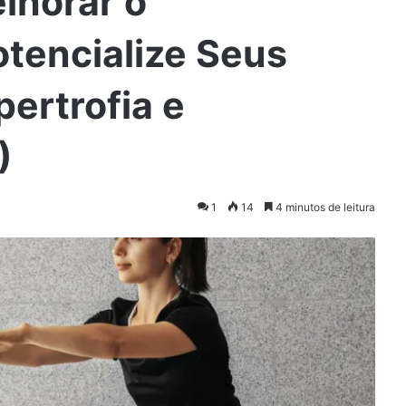
lhorar o
tencialize Seus
pertrofia e
)
1
14
4 minutos de leitura