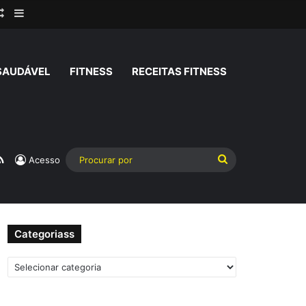
rar
Artigo aleatório
Barra Lateral
SAUDÁVEL
FITNESS
RECEITAS FITNESS
am
atsApp
RSS
Procurar
Acesso
por
Categoriass
Categoriass