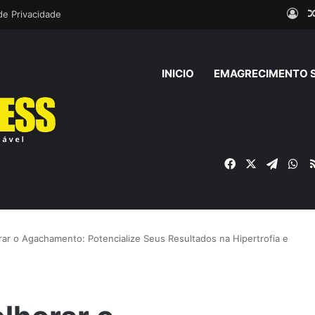
Ent
 de Privacidade
INICIO
EMAGRECIMENTO 
Facebook
X
Telegr
Wh
rar o Agachamento: Potencialize Seus Resultados na Hipertrofia e