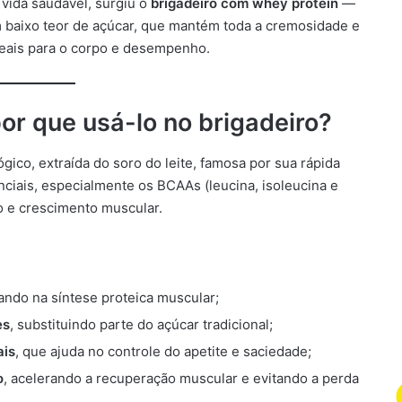
 vida saudável, surgiu o
brigadeiro com whey protein
—
om baixo teor de açúcar, que mantém toda a cremosidade e
reais para o corpo e desempenho.
or que usá-lo no brigadeiro?
ógico, extraída do soro do leite, famosa por sua rápida
ciais, especialmente os BCAAs (leucina, isoleucina e
o e crescimento muscular.
liando na síntese proteica muscular;
es
, substituindo parte do açúcar tradicional;
ais
, que ajuda no controle do apetite e saciedade;
o
, acelerando a recuperação muscular e evitando a perda