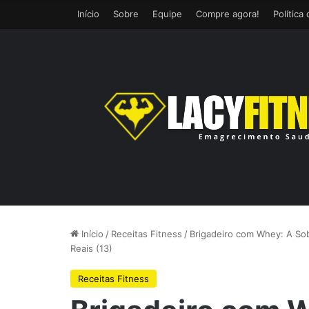
Início
Sobre
Equipe
Compre agora!
Política
Início
/
Receitas Fitness
/
Brigadeiro com Whey: A Sob
Reais (13)
Receitas Fitness