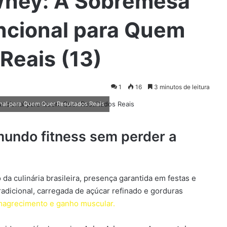
Whey: A Sobremesa
uncional para Quem
Reais (13)
1
16
3 minutos de leitura
onal para Quem Quer Resultados Reais
mundo fitness sem perder a
da culinária brasileira, presença garantida em festas e
adicional, carregada de açúcar refinado e gorduras
agrecimento e ganho muscular.