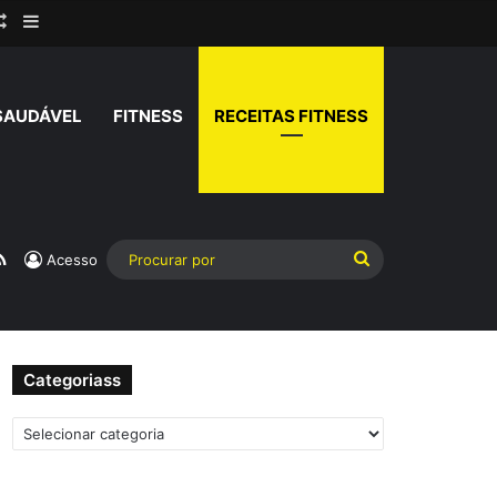
rar
Artigo aleatório
Barra Lateral
SAUDÁVEL
FITNESS
RECEITAS FITNESS
am
atsApp
RSS
Procurar
Acesso
por
Categoriass
Categoriass