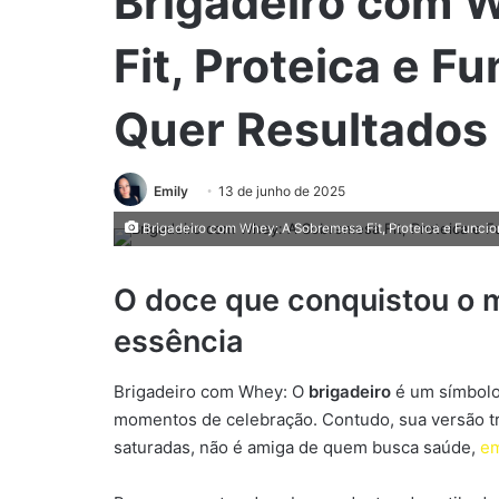
Brigadeiro com 
Fit, Proteica e F
Quer Resultados 
Emily
13 de junho de 2025
Brigadeiro com Whey: A Sobremesa Fit, Proteica e Funci
O doce que conquistou o 
essência
Brigadeiro com Whey: O
brigadeiro
é um símbolo 
momentos de celebração. Contudo, sua versão tr
saturadas, não é amiga de quem busca saúde,
em