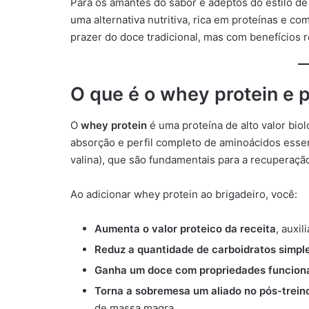
Para os amantes do sabor e adeptos do estilo de
uma alternativa nutritiva, rica em proteínas e c
prazer do doce tradicional, mas com benefícios 
O que é o whey protein e p
O
whey protein
é uma proteína de alto valor biol
absorção e perfil completo de aminoácidos essen
valina), que são fundamentais para a recuperaçã
Ao adicionar whey protein ao brigadeiro, você:
Aumenta o valor proteico da receita
, auxi
Reduz a quantidade de carboidratos simpl
Ganha um doce com propriedades funcion
Torna a sobremesa um aliado no pós-trein
de massa magra.