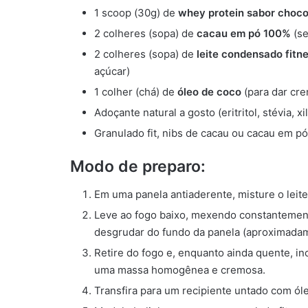
1 scoop (30g) de
whey protein sabor choco
2 colheres (sopa) de
cacau em pó 100%
(se
2 colheres (sopa) de
leite condensado fitn
açúcar)
1 colher (chá) de
óleo de coco
(para dar cr
Adoçante natural a gosto (eritritol, stévia, xil
Granulado fit, nibs de cacau ou cacau em pó
Modo de preparo:
Em uma panela antiaderente, misture o leit
Leve ao fogo baixo, mexendo constantement
desgrudar do fundo da panela (aproximadam
Retire do fogo e, enquanto ainda quente, i
uma massa homogênea e cremosa.
Transfira para um recipiente untado com óle