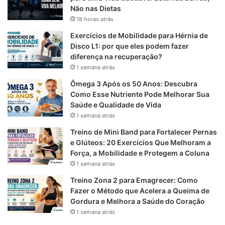
Viral para Emagrecimento
Não nas Dietas
18 horas atrás
O protocolo 12-3-30 ganhou popularidade nas redes
Exercícios de Mobilidade para Hérnia de
sociais por sua simplicidade e eficácia. Consiste em
Disco L1: por que eles podem fazer
diferença na recuperação?
caminhar na esteira com uma inclinação de 12%, a uma
1 semana atrás
velocidade de 3 milhas por hora (aproximadamente 4,8
km/h), durante 30 minutos.
Ômega 3 Após os 50 Anos: Descubra
Como Esse Nutriente Pode Melhorar Sua
Saúde e Qualidade de Vida
Benefícios do 12-3-30
1 semana atrás
Queima de Calorias
: A combinação de inclinação e
Treino de Mini Band para Fortalecer Pernas
e Glúteos: 20 Exercícios Que Melhoram a
velocidade moderada aumenta o gasto calórico
Força, a Mobilidade e Protegem a Coluna
Fortalecimento Muscular
: Ativa intensamente os
1 semana atrás
músculos das pernas e glúteos.
Treino Zona 2 para Emagrecer: Como
Melhoria Cardiovascular
: Eleva a frequência
Fazer o Método que Acelera a Queima de
cardíaca, promovendo benefícios ao sistema
Gordura e Melhora a Saúde do Coração
cardiovascular.
1 semana atrás