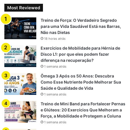
Acessibilidade
: Pode ser realizado por pessoas de
Most Reviewed
diferentes níveis de condicionamento físico.
Treino de Força: O Verdadeiro Segredo
para uma Vida Saudável Está nas Barras,
Dicas para Maximizar os
Não nas Dietas
18 horas atrás
Resultados na Esteira Inclinada
Exercícios de Mobilidade para Hérnia de
Disco L1: por que eles podem fazer
1. Varie os Treinos
diferença na recuperação?
1 semana atrás
Alternar entre diferentes níveis de inclinação e velocidade
evita a adaptação do corpo, promovendo progressos
Ômega 3 Após os 50 Anos: Descubra
Como Esse Nutriente Pode Melhorar Sua
contínuos: Esteira Inclinada
Saúde e Qualidade de Vida
1 semana atrás
2. Combine com Treinos de Força
Treino de Mini Band para Fortalecer Pernas
Integrar exercícios de fortalecimento muscular, como
e Glúteos: 20 Exercícios Que Melhoram a
Força, a Mobilidade e Protegem a Coluna
agachamentos e levantamento terra, potencializa os
1 semana atrás
resultados e melhora a composição corporal.