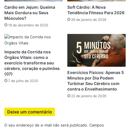
Cardio em Jejum: Queima
Soft Cárdio: A Nova
3. Menor Impacto nas Articulações
Mais Gordura ou Seus
Tendência Fitness Para 2026
Músculos?
26 de janeiro de 2026
Diferente da corrida em superfícies duras, a caminhada ou
18 de dezembro de 2025
corrida em esteira inclinada oferece menor impacto nas
articulações, sendo uma opção segura para pessoas com
problemas nos joelhos ou iniciantes no mundo fitness.
Impacto da Corrida nos
4. Melhoria do Condicionamento
Órgãos Vitais: como o
exercício transforma seu
Cardiovascular
cérebro, coração e pulmões
Exercícios Físicos: Apenas 5
(07)
Minutos por Dia Podem
O esforço adicional exigido pela inclinação melhora a
7 de julho de 2025
Turbinar Seu Cérebro com
capacidade cardiovascular, aumentando a eficiência do
contra o Envelhecimento
coração e dos pulmões durante o exercício. Com o tempo,
22 de janeiro de 2026
isso se traduz em maior resistência e desempenho em
atividades físicas: Esteira Inclinada
Deixe um comentário
O seu endereço de e-mail não será publicado.
Campos