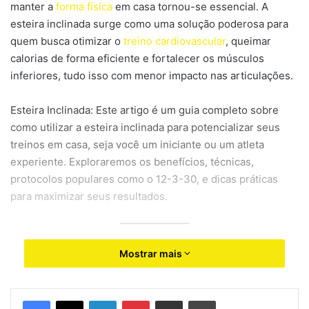
manter a
forma física
em casa tornou-se essencial. A
esteira inclinada surge como uma solução poderosa para
quem busca otimizar o
treino cardiovascular
, queimar
calorias de forma eficiente e fortalecer os músculos
inferiores, tudo isso com menor impacto nas articulações.
Esteira Inclinada: Este artigo é um guia completo sobre
como utilizar a esteira inclinada para potencializar seus
treinos em casa, seja você um iniciante ou um atleta
experiente. Exploraremos os benefícios, técnicas,
protocolos populares como o 12-3-30, e dicas práticas
para maximizar seus resultados.
Benefícios da Esteira Inclinada
Mostrar mais
no Treino Cardiovascular
Linkedin
Pinterest
Compartilhar via e-mail
Imprimir