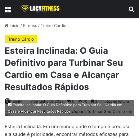
Menu
Pr
Início
/
Fitness
/
Treino Cárdio
Treino Cárdio
Esteira Inclinada: O Guia
Definitivo para Turbinar Seu
Cardio em Casa e Alcançar
Resultados Rápidos
Emily
6 de junho de 2025
0
70
3 minutos de leitura
Esteira Inclinada: O Guia Definitivo para Turbinar Seu Cardio em
Casa e Alcançar Resultados Rápidos
Esteira Inclinada: Em um mundo onde o tempo é precioso
e a saúde é prioridade, encontrar métodos eficazes para