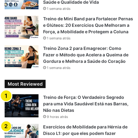
Saúde e Qualidade de Vida
Proteína de origem vegetal
(feijão, lentilha, grão-de-
1 semana atrás
bico, soja)
Treino de Mini Band para Fortalecer Pernas
Micronutrientes essenciais
para o metabolismo e o
e Glúteos: 20 Exercícios Que Melhoram a
rendimento esportivo
Força, a Mobilidade e Protegem a Coluna
Energia limpa
com carboidratos de boa qualidade
1 semana atrás
(batata-doce, arroz integral, aveia)
Treino Zona 2 para Emagrecer: Como
Gorduras boas
(abacate, azeite de oliva, castanhas)
Fazer o Método que Acelera a Queima de
Gordura e Melhora a Saúde do Coração
E ainda permite incluir
ovos, peixe, frango ou carne
1 semana atrás
vermelha magra
ocasionalmente, para suprir
necessidades específicas sem comprometer os
Most Reviewed
resultados.
Treino de Força: O Verdadeiro Segredo
para uma Vida Saudável Está nas Barras,
Não nas Dietas
Como Começar o Flexitarianismo?
9 horas atrás
Passo a Passo Simples
Exercícios de Mobilidade para Hérnia de
Disco L1: por que eles podem fazer
Reduza o consumo de carnes
para 2 a 3 vezes por