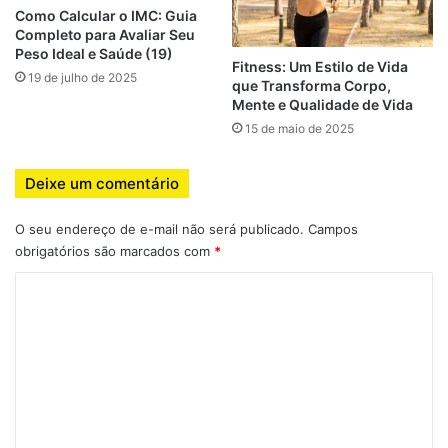
Como Calcular o IMC: Guia
Diferente das dietas que prometem perda de peso rápida
Completo para Avaliar Seu
Peso Ideal e Saúde (19)
com restrições absurdas, o flexitarianismo é
inteligente
.
Fitness: Um Estilo de Vida
19 de julho de 2025
Ele não tira o prazer de comer, não impõe sacrifícios
que Transforma Corpo,
Mente e Qualidade de Vida
impossíveis e pode ser seguido por tempo indeterminado.
15 de maio de 2025
Por isso, é a escolha de muitas pessoas que:
Deixe um comentário
Já fracassaram com dietas low-carb ou cetogênicas
O seu endereço de e-mail não será publicado.
Campos
Sentem culpa ao comer carne, mas ainda não querem
obrigatórios são marcados com
*
se tornar vegetarianas
C
Querem emagrecer sem perder massa muscular
o
Precisam de uma alimentação leve, nutritiva e
m
funcional
e
n
Tabela Comparativa: Flexitarianismo
t