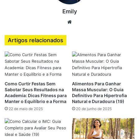
benefícios são imediatos:
Emily
Redução do peso corporal
Website
Melhora na digestão e no funcionamento intestinal
Diminuição de inflamações
Artigos relacionados
Mais energia e disposição
Controle do colesterol
Prevenção de doenças crônicas (diabetes tipo 2,
hipertensão, etc.)
Como Curtir Festas Sem
Alimentos Para Ganhar
Além disso, a possibilidade de incluir proteínas animais
Sabotar Seus Resultados na
Massa Muscular: O Guia
eventualmente torna o processo mais
realista e
Academia: Dicas Fitness para
Definitivo Para Hipertrofia
Manter o Equilíbrio e a Forma
Natural e Duradoura (19)
sustentável
.
22 de maio de 2025
20 de junho de 2025
Flexitarianismo Para Emagrecer: O
Segredo Está na Adesão