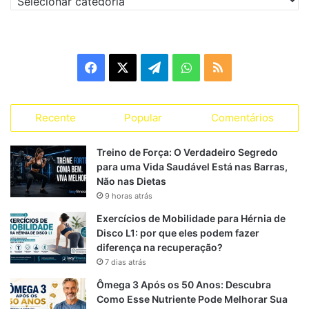
Facilidade
de
Alta
Média
Alta
aderência
Facebook
X
Telegram
WhatsApp
RSS
Benefícios
para
Elevado
Elevado
Baixo
Recente
Popular
Comentários
emagrecime
nto
Treino de Força: O Verdadeiro Segredo
para uma Vida Saudável Está nas Barras,
Não nas Dietas
9 horas atrás
Flexitarianismo e Atividade Física:
Exercícios de Mobilidade para Hérnia de
Combinação Imbatível
Disco L1: por que eles podem fazer
diferença na recuperação?
Se você treina pesado, corre, pedala ou faz musculação, o
7 dias atrás
flexitarianismo pode ser seu grande aliado. Ele garante:
Ômega 3 Após os 50 Anos: Descubra
Como Esse Nutriente Pode Melhorar Sua