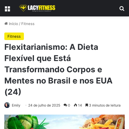
Menu
Pr
Início
/
Fitness
Fitness
Flexitarianismo: A Dieta
Flexível que Está
Transformando Corpos e
Mentes no Brasil e nos EUA
(24)
Emily
24 de julho de 2025
0
14
3 minutos de leitura