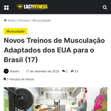
Menu
Pr
Início
/
Fitness
/
Musculação
Musculação
Novos Treinos de Musculação
Adaptados dos EUA para o
Brasil (17)
Basilio
17 de setembro de 2025
2
33
3 minutos de leitura