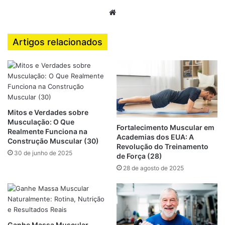
elásticos, TRX e peso corporal.
Website
Essas ideias podem ser trazidas para a realidade brasileira,
Artigos relacionados
considerando academias menores, treinos ao ar livre ou
até mesmo em casa.
Programa de Treino de
Mitos e Verdades sobre
Musculação Adaptado (8
Musculação: O Que
Fortalecimento Muscular em
Realmente Funciona na
Semanas)
Academias dos EUA: A
Construção Muscular (30)
Revolução do Treinamento
30 de junho de 2025
de Força (28)
Este programa de Treinos de Musculação foi criado a partir
28 de agosto de 2025
de tendências americanas, mas adaptado ao dia a dia do
brasileiro. Ele combina
força, hipertrofia e
condicionamento funcional
.
Ganhe Massa Muscular