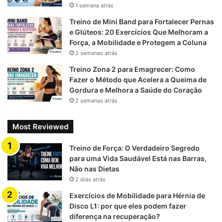
intensidade
1 semana atrás
Aumentar carga ou repetições progressivamente.
Treino de Mini Band para Fortalecer Pernas
e Glúteos: 20 Exercícios Que Melhoram a
Introduzir supersets (ex: peito + ombro, bíceps +
Força, a Mobilidade e Protegem a Coluna
tríceps).
2 semanas atrás
Substituir alguns básicos por variações: agachamento
Treino Zona 2 para Emagrecer: Como
búlgaro, supino com pegada fechada, terra sumô.
Fazer o Método que Acelera a Queima de
Incluir 1 sessão opcional de HIIT leve (bike, corrida
Gordura e Melhora a Saúde do Coração
curta, corda) para condicionamento.
2 semanas atrás
Most Reviewed
Benefícios esperados do
Treino de Força: O Verdadeiro Segredo
Treinos de Musculação
para uma Vida Saudável Está nas Barras,
Não nas Dietas
2 dias atrás
✔ Aumento da
força
em movimentos básicos.
✔
Hipertrofia muscular
visível em braços, pernas e
Exercícios de Mobilidade para Hérnia de
Disco L1: por que eles podem fazer
peitoral.
diferença na recuperação?
✔ Melhora no
condicionamento físico
graças aos