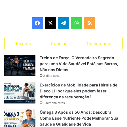
Burpee adaptado
Remo curvado com elástico
Saltos no step ou agachamento pliométrico
Facebook
X
Telegram
WhatsApp
RSS
Prancha dinâmica/TRX
Dia D – Full Body Força & Hipertrofia
Recente
Popular
Comentários
Supino inclinado – 4×6-8
Treino de Força: O Verdadeiro Segredo
Agachamento sumô – 4×6-8
para uma Vida Saudável Está nas Barras,
Remada unilateral – 3×8-10
Não nas Dietas
2 dias atrás
Desenvolvimento militar – 3×8
Exercícios de Mobilidade para Hérnia de
Levantamento terra – 3×6-8
Disco L1: por que eles podem fazer
Elevação de pernas – 3×15
diferença na recuperação?
1 semana atrás
Ômega 3 Após os 50 Anos: Descubra
Semanas 5 a 8 – Progressão e
Como Esse Nutriente Pode Melhorar Sua
Saúde e Qualidade de Vida