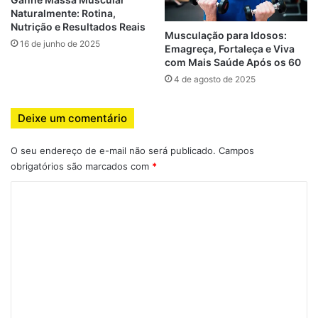
Estrutura
Naturalmente: Rotina,
Nutrição e Resultados Reais
Duração:
8 semanas
Musculação para Idosos:
16 de junho de 2025
Emagreça, Fortaleça e Viva
Frequência:
4 dias por semana
com Mais Saúde Após os 60
Divisão:
Upper / Lower + dias mistos
4 de agosto de 2025
Equipamento necessário:
barra, halteres, elásticos,
banco e espaço limitado
Deixe um comentário
O seu endereço de e-mail não será publicado.
Campos
Semanas 1 a 4 – Base e adaptação
obrigatórios são marcados com
*
C
Dia A – Upper (peito, costas, ombros)
o
Supino reto com barra ou halteres – 4×8-10
m
Remada curvada – 4×8-10
e
Desenvolvimento com halteres – 3×10-12
n
Pull-up ou puxada com elástico – 3×8-10
t
Elevação lateral – 3×12-15