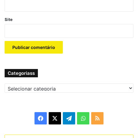
Benefícios possíveis
Site
Mesmo sem treino, há indícios de que a creatina pode
ter efeitos em pessoas com
baixo nível de atividade
ou em populações especiais (idosos, doenças) — por
exemplo, melhorar a sensibilidade à insulina ou
funcionar como apoio em reabilitação.
A creatina tem um bom perfil de segurança em
pessoas saudáveis, em doses recomendadas (3-5
Categoriass
g/dia) durante períodos prolongados.
Categoriass
Limitações / o que
não
acontece
Os benefícios de
ganho de força
e hipertrofia
muscular que costumam estar associados à creatina
Facebook
X
Telegram
WhatsApp
RSS
dependem
de estímulo muscular. Em pessoas que
não treinam, esses efeitos são muito menos