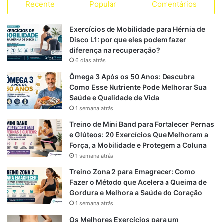
evidentes.
Recente
Popular
Comentários
Se você não treina, a creatina não terá “sobre o que
agir” no sentido clássico de treino + suplemento =
Exercícios de Mobilidade para Hérnia de
Disco L1: por que eles podem fazer
adaptação. Assim, os “lucros” em termos musculares
diferença na recuperação?
ou de performance serão mínimos ou inexistentes.
6 dias atrás
Há também o risco de que o ganho de peso
Ômega 3 Após os 50 Anos: Descubra
observado com creatina (em grande parte por
Como Esse Nutriente Pode Melhorar Sua
retenção de água nos músculos) seja interpretado
Saúde e Qualidade de Vida
erroneamente como “ganho muscular”, quando na
1 semana atrás
verdade sem estímulo muscular esse ganho pode se
Treino de Mini Band para Fortalecer Pernas
limitar à água.
e Glúteos: 20 Exercícios Que Melhoram a
Força, a Mobilidade e Protegem a Coluna
Riscos ou efeitos indesejados
1 semana atrás
Treino Zona 2 para Emagrecer: Como
Em pessoas com
problemas renais ou hepáticos
, o
Fazer o Método que Acelera a Queima de
uso de creatina deve ser supervisionado, mesmo se
Gordura e Melhora a Saúde do Coração
não treinam, porque o metabolismo do suplemento
1 semana atrás
altera substâncias como a creatinina, que pode
Os Melhores Exercícios para um