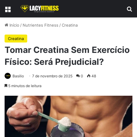
Menu
Pr
Início
/
Nutrientes Fitness
/
Creatina
Creatina
Tomar Creatina Sem Exercício
Físico: Será Prejudicial?
Basilio
7 de novembro de 2025
0
48
5 minutos de leitura