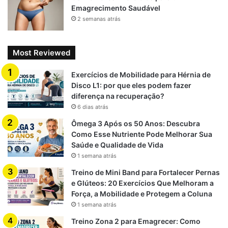
confundir exames.
Emagrecimento Saudável
Mesmo em pessoas saudáveis, efeitos como inchaço
2 semanas atrás
(retenção de água), desconforto gastrointestinal ou
câimbras podem aparecer.
Most Reviewed
Sem exercício, o suplemento pode dar uma falsa
sensação de “estar fazendo algo bom” para o corpo,
Exercícios de Mobilidade para Hérnia de
mas se o hábito de treino / estímulo não existir, o
Disco L1: por que eles podem fazer
risco é gastar dinheiro e recursos sem resultado
diferença na recuperação?
significativo — e ainda lidar com efeitos de peso ou
6 dias atrás
retenção que talvez não se queira.
Ômega 3 Após os 50 Anos: Descubra
Como Esse Nutriente Pode Melhorar Sua
Saúde e Qualidade de Vida
1 semana atrás
Conclusão: é prejudicial tomar
Treino de Mini Band para Fortalecer Pernas
creatina sem fazer exercícios
e Glúteos: 20 Exercícios Que Melhoram a
Força, a Mobilidade e Protegem a Coluna
físicos?
1 semana atrás
Treino Zona 2 para Emagrecer: Como
Em resumo, a resposta é
não necessariamente