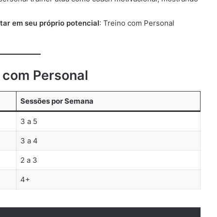
tar em seu próprio potencial
: Treino com Personal
o com Personal
Sessões por Semana
3 a 5
3 a 4
2 a 3
4+