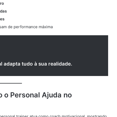
ro
adas
ões
sam de performance máxima
l adapta tudo à sua realidade.
 o Personal Ajuda no
personal trainer atua como coach motivacional, mostrando