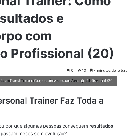
nal Trainer: Como
sultados e
orpo com
Profissional (20)
0
10
4 minutos de leitura
ados e Transformar o Corpo com Acompanhamento Profissional (20)
rsonal Trainer Faz Toda a
ntou por que algumas pessoas conseguem
resultados
s passam meses sem evolução?