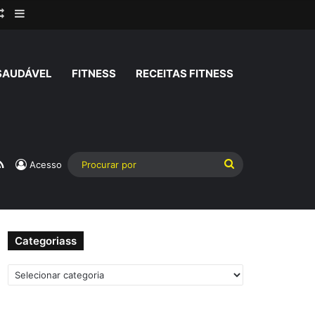
rar
Artigo aleatório
Barra Lateral
SAUDÁVEL
FITNESS
RECEITAS FITNESS
am
atsApp
RSS
Procurar
Acesso
por
Categoriass
Categoriass