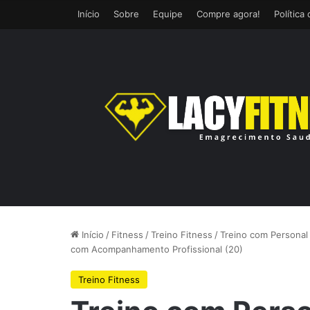
Início
Sobre
Equipe
Compre agora!
Política
Início
/
Fitness
/
Treino Fitness
/
Treino com Personal
com Acompanhamento Profissional (20)
Treino Fitness