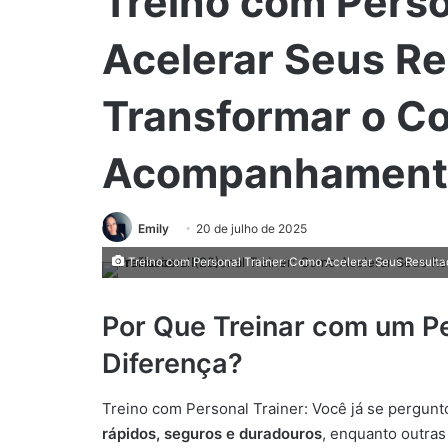
Treino com Perso
Acelerar Seus Re
Transformar o C
Acompanhamento 
Emily
20 de julho de 2025
Treino com Personal Trainer: Como Acelerar Seus Result
Por Que Treinar com um Pe
Diferença?
Treino com Personal Trainer: Você já se pergu
rápidos, seguros e duradouros
, enquanto outra