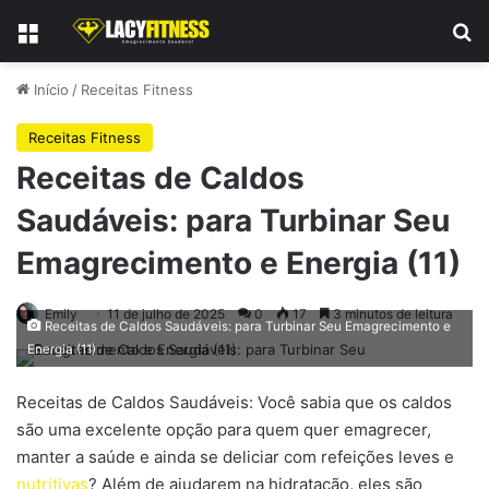
Menu
Pr
Início
/
Receitas Fitness
Receitas Fitness
Receitas de Caldos
Saudáveis: para Turbinar Seu
Emagrecimento e Energia (11)
Emily
11 de julho de 2025
0
17
3 minutos de leitura
Receitas de Caldos Saudáveis: para Turbinar Seu Emagrecimento e
Energia (11)
Receitas de Caldos Saudáveis: Você sabia que os caldos
são uma excelente opção para quem quer emagrecer,
manter a saúde e ainda se deliciar com refeições leves e
nutritivas
? Além de ajudarem na hidratação, eles são