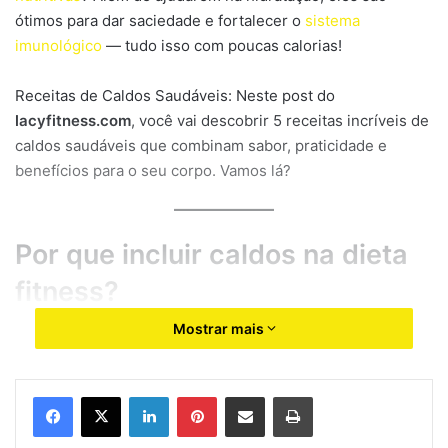
ótimos para dar saciedade e fortalecer o
sistema
imunológico
— tudo isso com poucas calorias!
Receitas de Caldos Saudáveis: Neste post do
lacyfitness.com
, você vai descobrir 5 receitas incríveis de
caldos saudáveis que combinam sabor, praticidade e
benefícios para o seu corpo. Vamos lá?
Por que incluir caldos na dieta
fitness?
Mostrar mais
Os caldos são fontes ricas em vitaminas, minerais e fibras,
especialmente quando preparados com legumes frescos e
ingredientes naturais. Eles ajudam a acelerar o
Linkedin
Pinterest
Compartilhar via e-mail
Imprimir
metabolismo, aumentam a sensação de saciedade e
facilitam a digestão, auxiliando no processo de