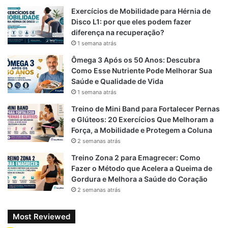
1 cenoura picada
Exercícios de Mobilidade para Hérnia de
Disco L1: por que eles podem fazer
1 abobrinha pequena picada
diferença na recuperação?
1 cebola média
1 semana atrás
1 litro de água
Ômega 3 Após os 50 Anos: Descubra
Sal e pimenta a gosto
Como Esse Nutriente Pode Melhorar Sua
Saúde e Qualidade de Vida
Salsinha para finalizar
1 semana atrás
Benefícios:
Rico em proteínas magras que auxiliam na
Treino de Mini Band para Fortalecer Pernas
construção muscular, perfeito para quem faz treinos
e Glúteos: 20 Exercícios Que Melhoram a
Força, a Mobilidade e Protegem a Coluna
intensos.
2 semanas atrás
Treino Zona 2 para Emagrecer: Como
Fazer o Método que Acelera a Queima de
5. Caldo Detox de Beterraba com
Gordura e Melhora a Saúde do Coração
Maçã
2 semanas atrás
Ingredientes:
Most Reviewed