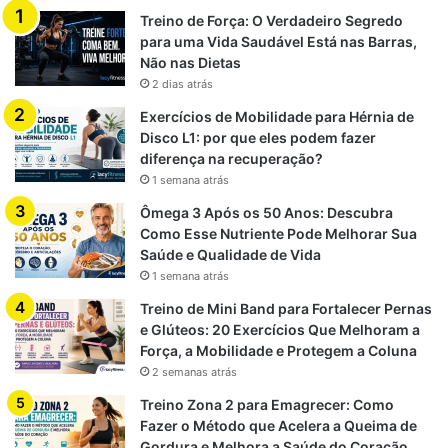
1 beterraba média
Treino de Força: O Verdadeiro Segredo
para uma Vida Saudável Está nas Barras,
1 maçã verde
Não nas Dietas
1 pedaço pequeno de gengibre
2 dias atrás
1 litro de água
Exercícios de Mobilidade para Hérnia de
Suco de 1 limão
Disco L1: por que eles podem fazer
diferença na recuperação?
Sal e pimenta-do-reino a gosto
1 semana atrás
Benefícios:
A beterraba melhora a circulação e a
Ômega 3 Após os 50 Anos: Descubra
Como Esse Nutriente Pode Melhorar Sua
desintoxicação do organismo, enquanto a maçã traz fibras
Saúde e Qualidade de Vida
e sabor adocicado natural.
1 semana atrás
Treino de Mini Band para Fortalecer Pernas
e Glúteos: 20 Exercícios Que Melhoram a
Como preparar seus caldos de
Força, a Mobilidade e Protegem a Coluna
forma rápida e prática?
2 semanas atrás
Treino Zona 2 para Emagrecer: Como
Use sempre ingredientes frescos e orgânicos, se
Fazer o Método que Acelera a Queima de
Gordura e Melhora a Saúde do Coração