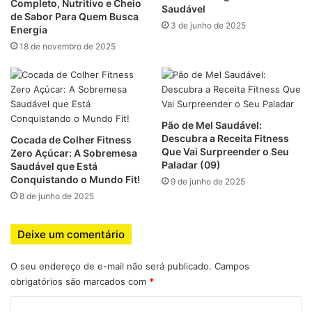
Completo, Nutritivo e Cheio
Saudável
1 cebola média picada
de Sabor Para Quem Busca
3 de junho de 2025
Energia
1 dente de alho
18 de novembro de 2025
1 litro de água
Sal rosa do Himalaia a gosto
Azeite extra virgem para refogar
Pão de Mel Saudável:
Benefícios:
A abóbora é rica em fibras e vitaminas A e C,
Descubra a Receita Fitness
Cocada de Colher Fitness
enquanto o gengibre acelera o metabolismo e ajuda a
Que Vai Surpreender o Seu
Zero Açúcar: A Sobremesa
reduzir inflamações: Receitas de Caldos Saudáveis
Paladar (09)
Saudável que Está
Conquistando o Mundo Fit!
9 de junho de 2025
8 de junho de 2025
2. Caldo Verde Fitness com Couve e
Deixe um comentário
Batata Doce
O seu endereço de e-mail não será publicado.
Campos
Ingredientes:
obrigatórios são marcados com
*
300 g de batata doce picada
C