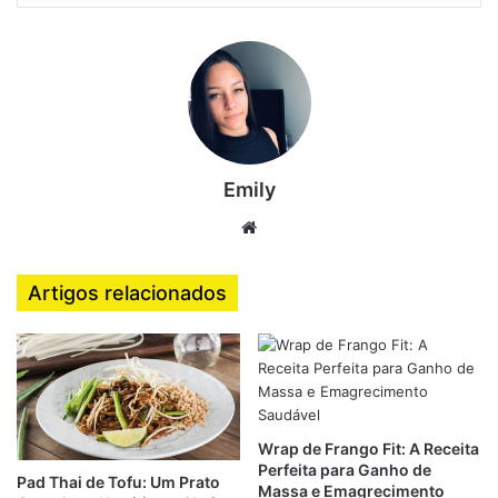
emagrecimento.
Além disso, são uma opção prática para quem tem uma
rotina corrida e quer manter a alimentação equilibrada sem
abrir mão do sabor: Receitas de Caldos Saudáveis
Emily
Receitas de Caldos Saudáveis
Website
para Emagrecer
Artigos relacionados
1. Caldo Detox de Abóbora com
Gengibre
Ingredientes:
500 g de abóbora picada
Wrap de Frango Fit: A Receita
Perfeita para Ganho de
1 pedaço pequeno de gengibre ralado
Pad Thai de Tofu: Um Prato
Massa e Emagrecimento